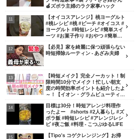
🍎ズボラ主婦のラク家事ハック
【オイコスアレンジ】桃ヨーグルト
#桃レシピ #桃 #ピーチ #オイコス #
ヨーグルト #時短レシピ #簡単スイ
ーツ #お菓子作り #おやつ #簡単レ
シピ #sweets #shorts - ぶどう農家
【必見】家を綺麗に保つ頑張らない
cooking(BOTTA SWEETS)
時短掃除ルーティン - あざみ夫婦
【時短メイク】完全ノーカット！制
限時間10分でメイク！忙しい朝支
度の時間効率ポイントも紹介したよ
～！【イオン・グラムビューティー
ク公式】 - GBチャン【イオン・グ
目標は30分！時短アレンジ料理作
ラムビューティーク公式】
ったよー #shorts #2人暮らし #ズ
ボラ飯 #時短レシピ #アレンジレシ
ピ #夜ご飯 #料理 - こつぶゆるLIFE
【Tipo's コゲクレンジング】お掃