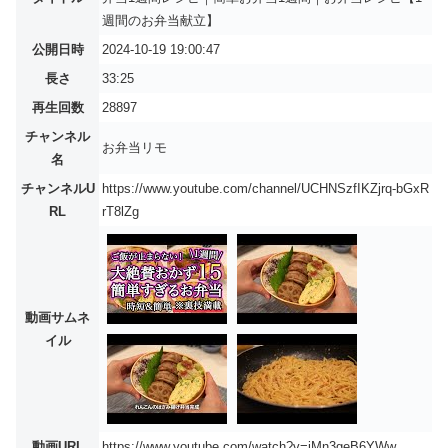
週間のお弁当献立】
公開日時
2024-10-19 19:00:47
長さ
33:25
再生回数
28897
チャンネル
お弁当リモ
名
チャンネルU
https://www.youtube.com/channel/UCHNSzfIKZjrq-bGxR
RL
rT8lZg
動画サムネ
イル
動画URL
https://www.youtube.com/watch?v=iMn3geB6YWw