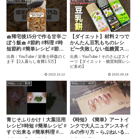
時短レシピ・料理
時短レシピ・料理
🧺帰宅後15分で作る甘辛ご
【ダイエット】材料２つで
ぼう飯🧺 #節約 #料理 #時
かんたん豆乳もちのレシ
短節約 #簡単レシピ #節約
ピ〜失敗しない低糖質スイ
料理 #節約レシピ #vlog #
ーツの作り方 – そのさんぽ
出典：YouTube / 栄養士🧸森のく
出典：YouTube / そのさんぽスイ
節約ごはん #レシピ #節約
スイーツ【ダイエット・糖
ま子【2人暮らし食費1.5万】
ーツ【ダイエット・糖質制限レシ
ピ多め】
生活 #混ぜご飯 – 栄養士🧸
質制限レシピ多め】
森のくま子【2人暮らし食
2023.10.12
2020.09.18
費1.5万】
時短レシピ・料理
時短レシピ・料理
青じそふりかけ！大葉活用
《時短》《簡単》アートイ
レシピ#時短 #簡単レシピ #
ンクで大人ニュアンスネイ
すぐ出来る #簡単料理 #青
ルの作り方 – らぶねいるチ