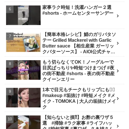
メ・スキンケア】
家事ラク時短！洗濯ハンガー２選
#shorts - ホームセンターサンデー
【簡単本格レシピ】鯖のガリバタソ
テー Grilled Mackerel with Garlic
Butter sauce 【相生産業 ガーリッ
クバターソース】 - AIOI公式チャン
ネル
もう切らなくてOK！ノーグルーで
目尻ぱっちり✨時短つけまつげ #夜
の街不動産 #shorts - 夜の街不動産
クイーンエリー
1本で目元もチークもリップにも❤️‍🔥
#makeup #垢抜け #時短メイク #メ
イク - TOMOKA | 大人の垢抜けメイ
ク
【知らないと損⁈】お酢の裏ワザ５
選 #掃除 #ラク家事 #ライフハッ
ク #時短家事 #裏ワザ - さき姉さん