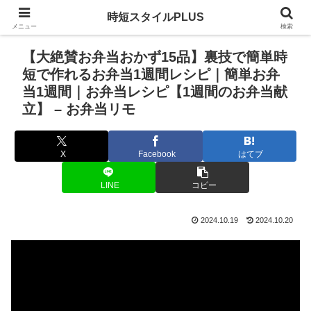
時短スタイルPLUS
メニュー
検索
【大絶賛お弁当おかず15品】裏技で簡単時
短で作れるお弁当1週間レシピ｜簡単お弁
当1週間｜お弁当レシピ【1週間のお弁当献
立】 – お弁当リモ
X
Facebook
はてブ
LINE
コピー
2024.10.19
2024.10.20