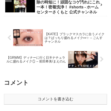
除の時短に！頑固なコゲ汚れにこれ
一本！密着洗浄！ #shorts - ホーム
センターさくもと 公式チャンネル
【KATE】ブラックマスカラに合うメイク
は？ぱっちり盛れるメイク👀✨ – ごんす
チャンネル
【GRWM】ディナーに行く日🥂ナチュラ
ルに盛れるメイク🪞 – 前田希美/まえのん
コメント
コメントを書き込む