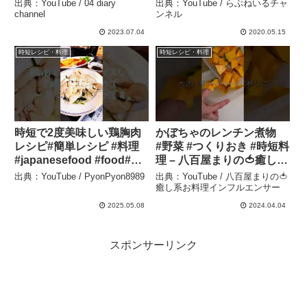
じそ #大葉 #ご飯のお供#青
ャンネル
出典：YouTube / 04 diary
出典：YouTube / らぶねいるチャ
じそふりかけ#レンチンレ
channel
ンネル
シピ#shorts – 04 diary
2023.07.04
2020.05.15
channel
時短レシピ・料理
時短レシピ・料理
時短で2度美味しい鶏胸肉
かぼちゃのレンチン煮物
レシピ#簡単レシピ #料理
#野菜 #つくりおき #時短料
#japanesefood #food#飯
理 – 八百屋まりの🍅癒し系
テロ – PyonPyon8989
お料理インフルエンサー
出典：YouTube / PyonPyon8989
出典：YouTube / 八百屋まりの🍅
癒し系お料理インフルエンサー
2025.05.08
2024.04.04
スポンサーリンク