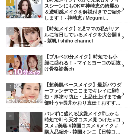
スシーンにもOK🫶神崎恵の綺麗め
＆透明感メイクを解説付きでご紹介
します！ - 神崎恵 / Megumi
Kanzaki
【時短メイク】2児ママの私がリア
ルに毎日しているメイクを大公開💄
- 紫帆 / shiho channel
【ブルベ10分メイク】時短でも小
顔に盛れる！ - マイとヨーコの垢抜
け骨格診断ch
【超美肌ベースメイク】最新パウダ
ーファンデでここまでキレイに⁉️時
短・厚塗り防止・上品仕上げまで全
部叶う✨長井かおり直伝！おすすめ
アイテム✕プロの“失敗しない塗り
バレずに盛れる涙袋メイク⁉︎しかも
方”を徹底解説💡 - 長井かおり | おし
時短で叶う天才コスメ見つけた #コ
ゃべりメイクBOX
スメ #美容 #韓国コスメ #メイク #
購入品紹介 - 韓国オンニ【日韓コス