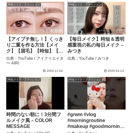
時短メイク・ファッション
時短メイク・ファッション
【アイプチ無し！】くっき
【毎日メイク】時短＆透明
り二重を作る方法【メイ
感重視の私の毎日メイク –
ク】【眉毛】【時短】【ア
みつき
イブロウ】【眉】 – アイク
出典：YouTube / アイクリエイタ
出典：YouTube / みつき
リエイター AIRI
ー AIRI
2020.11.04
2025.04.13
時短メイク・ファッション
時短メイク・ファッション
時間のない朝に！3分間フ
#grwm #vlog
ルメイク風 – COLOR
#morningroutine
MESSAGE
#makeup #goodmorning
#sanrio #hellokitty