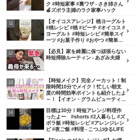
ク #時短家事 #裏ワザ - さき姉さん
🍎ズボラ主婦のラク家事ハック
【オイコスアレンジ】桃ヨーグルト
#桃レシピ #桃 #ピーチ #オイコス #
ヨーグルト #時短レシピ #簡単スイ
ーツ #お菓子作り #おやつ #簡単レ
シピ #sweets #shorts - ぶどう農家
【必見】家を綺麗に保つ頑張らない
cooking(BOTTA SWEETS)
時短掃除ルーティン - あざみ夫婦
【時短メイク】完全ノーカット！制
限時間10分でメイク！忙しい朝支
度の時間効率ポイントも紹介したよ
～！【イオン・グラムビューティー
ク公式】 - GBチャン【イオン・グ
目標は30分！時短アレンジ料理作
ラムビューティーク公式】
ったよー #shorts #2人暮らし #ズ
ボラ飯 #時短レシピ #アレンジレシ
ピ #夜ご飯 #料理 - こつぶゆるLIFE