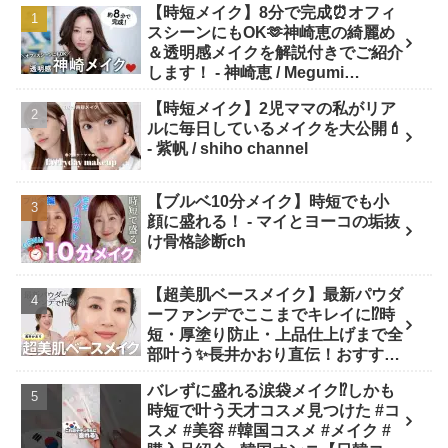
【時短メイク】8分で完成⏰オフィ
スシーンにもOK🫶神崎恵の綺麗め
＆透明感メイクを解説付きでご紹介
します！ - 神崎恵 / Megumi
Kanzaki
【時短メイク】2児ママの私がリア
ルに毎日しているメイクを大公開💄
- 紫帆 / shiho channel
【ブルベ10分メイク】時短でも小
顔に盛れる！ - マイとヨーコの垢抜
け骨格診断ch
【超美肌ベースメイク】最新パウダ
ーファンデでここまでキレイに⁉️時
短・厚塗り防止・上品仕上げまで全
部叶う✨長井かおり直伝！おすすめ
アイテム✕プロの“失敗しない塗り
バレずに盛れる涙袋メイク⁉︎しかも
方”を徹底解説💡 - 長井かおり | おし
時短で叶う天才コスメ見つけた #コ
ゃべりメイクBOX
スメ #美容 #韓国コスメ #メイク #