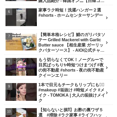
購入品紹介 - 韓国オンニ【日韓コス
メ・スキンケア】
家事ラク時短！洗濯ハンガー２選
#shorts - ホームセンターサンデー
【簡単本格レシピ】鯖のガリバタソ
テー Grilled Mackerel with Garlic
Butter sauce 【相生産業 ガーリッ
クバターソース】 - AIOI公式チャン
ネル
もう切らなくてOK！ノーグルーで
目尻ぱっちり✨時短つけまつげ #夜
の街不動産 #shorts - 夜の街不動産
クイーンエリー
1本で目元もチークもリップにも❤️‍🔥
#makeup #垢抜け #時短メイク #メ
イク - TOMOKA | 大人の垢抜けメイ
ク
【知らないと損⁈】お酢の裏ワザ５
選 #掃除 #ラク家事 #ライフハッ