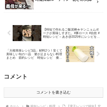
【時短で作れるご飯泥棒🍚ヤンニョムポ
ークが美味しすぎた。#豚ロース #自炊 #
時短レシピ – あき@2025年にレシピを出
すために奮闘中🔥
「大根簡単レシピ3品」材料2つ！安くて
美味しい旬の一品 箸が止まらない料理
まとめ 節約レシピ 時短レシピ 痩せ
る大根レシピ – あさごはんチャンネル
コメント
コメントを書き込む
ホーム
時短レシピ・料理
【電子レンジで時短】究