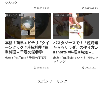
ゃんねる
2025.05.10
2025.07.23
時短レシピ・料理
時短レシピ・料理
本格！簡単エビチリ #クイ
パスタソースで！「超時短
ーンクック #時短料理 #簡
たらもサラダ』の作り方🍳
単料理 – 千尋の栄養学
#shorts #料理 #時短 – い
とえり時短クッキング
出典：YouTube / 千尋の栄養学
出典：YouTube / いとえり時短ク
ッキング
2023.01.17
2022.11.07
スポンサーリンク