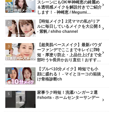
スシーンにもOK🫶神崎恵の綺麗め
＆透明感メイクを解説付きでご紹介
します！ - 神崎恵 / Megumi
Kanzaki
【時短メイク】2児ママの私がリア
ルに毎日しているメイクを大公開💄
- 紫帆 / shiho channel
【超美肌ベースメイク】最新パウダ
ーファンデでここまでキレイに⁉️時
短・厚塗り防止・上品仕上げまで全
部叶う✨長井かおり直伝！おすすめ
アイテム✕プロの“失敗しない塗り
【ブルベ10分メイク】時短でも小
方”を徹底解説💡 - 長井かおり | おし
顔に盛れる！ - マイとヨーコの垢抜
ゃべりメイクBOX
け骨格診断ch
家事ラク時短！洗濯ハンガー２選
#shorts - ホームセンターサンデー