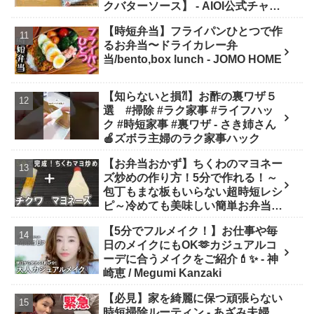
クバターソース】 - AIOI公式チャン
ネル
【時短弁当】フライパンひとつで作
るお弁当〜ドライカレー弁
当/bento,box lunch - JOMO HOME
【知らないと損⁈】お酢の裏ワザ５
選 #掃除 #ラク家事 #ライフハッ
ク #時短家事 #裏ワザ - さき姉さん
🍎ズボラ主婦のラク家事ハック
【お弁当おかず】ちくわのマヨネー
ズ炒めの作り方！5分で作れる！～
包丁もまな板もいらない超時短レシ
ピ～冷めても美味しい簡単お弁当お
かず 節約料理/旦那弁当/毎日弁当/
【5分でフルメイク！】お仕事や毎
ちくわレシピ【bento】 - あさごは
日のメイクにもOK🫶カジュアルコ
んチャンネル
ーデに合うメイクをご紹介💄✨ - 神
崎恵 / Megumi Kanzaki
【必見】家を綺麗に保つ頑張らない
時短掃除ルーティン - あざみ夫婦