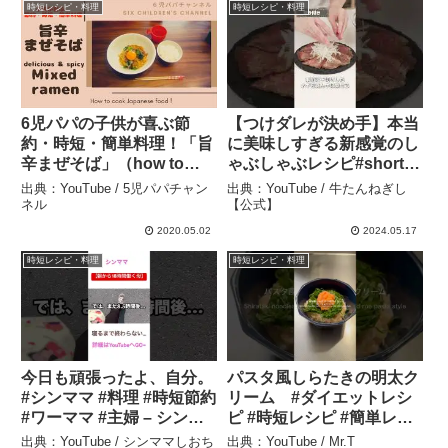
時短レシピ・料理
時短レシピ・料理
6児パパの子供が喜ぶ節
【つけダレが決め手】本当
約・時短・簡単料理！「旨
に美味しすぎる新感覚のし
辛まぜそば」（how to
ゃぶしゃぶレシピ#shorts
cook Japanese
– 牛たんねぎし【公式】
出典：YouTube / 5児パパチャン
出典：YouTube / 牛たんねぎし
food「Mixed ramen」） –
ネル
【公式】
5児パパチャンネル
2020.05.02
2024.05.17
時短レシピ・料理
時短レシピ・料理
今日も頑張ったよ、自分。
パスタ風しらたきの明太ク
#シンママ #料理 #時短節約
リーム #ダイエットレシ
#ワーママ #主婦 – シンマ
ピ #時短レシピ #簡単レシ
マしおちゃんねる
ピ #easyrecipe – Mr.T
出典：YouTube / シンママしおち
出典：YouTube / Mr.T