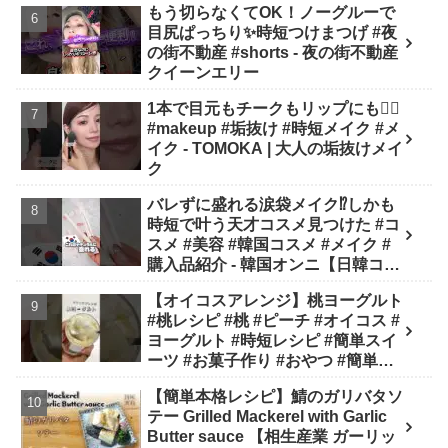
もう切らなくてOK！ノーグルーで
目尻ぱっちり✨時短つけまつげ #夜
の街不動産 #shorts - 夜の街不動産
クイーンエリー
1本で目元もチークもリップにも❤️‍🔥
#makeup #垢抜け #時短メイク #メ
イク - TOMOKA | 大人の垢抜けメイ
ク
バレずに盛れる涙袋メイク⁉︎しかも
時短で叶う天才コスメ見つけた #コ
スメ #美容 #韓国コスメ #メイク #
購入品紹介 - 韓国オンニ【日韓コス
メ・スキンケア】
【オイコスアレンジ】桃ヨーグルト
#桃レシピ #桃 #ピーチ #オイコス #
ヨーグルト #時短レシピ #簡単スイ
ーツ #お菓子作り #おやつ #簡単レ
シピ #sweets #shorts - ぶどう農家
【簡単本格レシピ】鯖のガリバタソ
cooking(BOTTA SWEETS)
テー Grilled Mackerel with Garlic
Butter sauce 【相生産業 ガーリッ