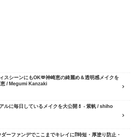
ィスシーンにもOK🫶神崎恵の綺麗め＆透明感メイクを
Megumi Kanzaki
日しているメイクを大公開💄 - 紫帆 / shiho
ダーファンデでここまでキレイに⁉️時短・厚塗り防止・