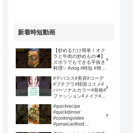
新着時短動画
【炒めるだけ簡単！オク
ラと牛肉の炒めもの🥩】
ズボラでもできる手抜き
料理✨ #vlog #時短 #簡単
レシピ – friendship
#デパコス#美容#コーデ
peace japan
#プチプラ#韓国コスメ#
パーソナルカラー#骨格#
ファッション#メイク#メ
ンズ#小顔#美容#かわい
#quickrecipe
い#韓国#痩せる#トレン
#quickdinner
ド#2026#大阪#デニム#
#cookingvideo
おしゃれ#ヘア#モテ#心
#jamaicanfood
斎橋 – Grand Color
#cookwithme –