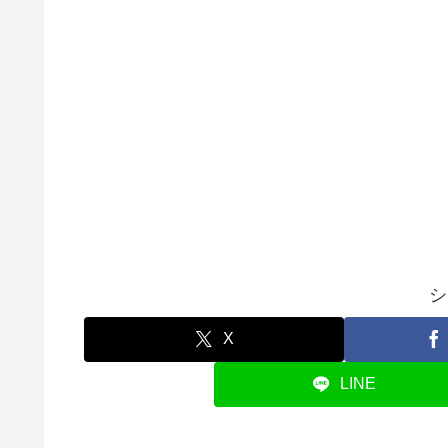
シ
X
LINE