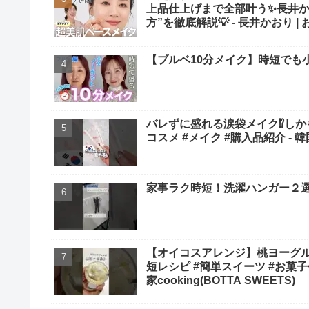
上品仕上げまで全部叶う✨長井か
方”を徹底解説💡 - 長井かおり 
【ブルベ10分メイク】時短でも小
バレずに盛れる涙袋メイク⁉︎しか
コスメ #メイク #購入品紹介 
家事ラク時短！洗濯ハンガー２選 #
【オイコスアレンジ】桃ヨーグルト #桃レシピ #桃 #ピーチ #オイコス #ヨーグ
短レシピ #簡単スイーツ #お菓子作り 
家cooking(BOTTA SWEETS)