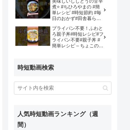
美味しいししとうの甘辛
MrsHayle
煮⭐️ #ちひろやまの #簡
単レシピ #時短節約 #毎
日のおかず#田舎暮らし
– ちひろやまの
プライパン不要！ふわと
ろ親子丼#時短レシピ#フ
ライパン不要#親子丼 #
簡単レシピ – ちょこのよ
くばりLife
時短動画検索
人気時短動画ランキング（週
間）