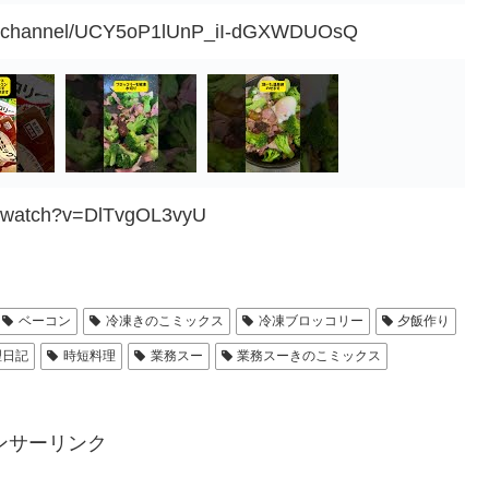
om/channel/UCY5oP1lUnP_iI-dGXWDUOsQ
m/watch?v=DlTvgOL3vyU
ベーコン
冷凍きのこミックス
冷凍ブロッコリー
夕飯作り
理日記
時短料理
業務スー
業務スーきのこミックス
ンサーリンク