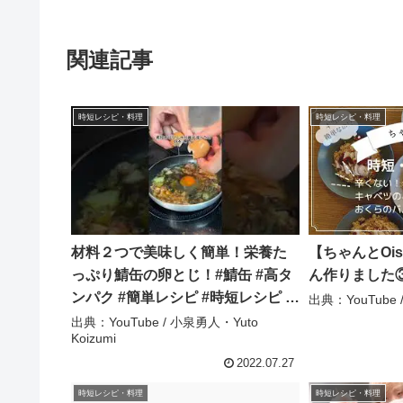
関連記事
時短レシピ・料理
時短レシピ・料理
材料２つで美味しく簡単！栄養た
【ちゃんとOi
っぷり鯖缶の卵とじ！#鯖缶 #高タ
ん作りました③
ンパク #簡単レシピ #時短レシピ #
出典：YouTube
料理初心者 #自炊記録 #レシピ動画
出典：YouTube / 小泉勇人・Yuto
Koizumi
#おうちごはん #サッカー選手 #ア
スリート飯 – 小泉勇人・Yuto
2022.07.27
Koizumi
時短レシピ・料理
時短レシピ・料理