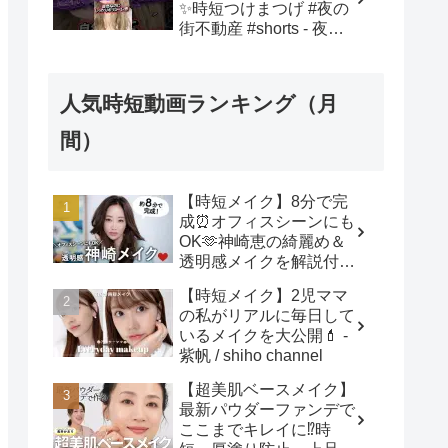
✨時短つけまつげ #夜の
街不動産 #shorts - 夜の
街不動産クイーンエリー
人気時短動画ランキング（月
間）
【時短メイク】8分で完
成⏰オフィスシーンにも
OK🫶神崎恵の綺麗め＆
透明感メイクを解説付き
でご紹介します！ - 神崎
【時短メイク】2児ママ
恵 / Megumi Kanzaki
の私がリアルに毎日して
いるメイクを大公開💄 -
紫帆 / shiho channel
【超美肌ベースメイク】
最新パウダーファンデで
ここまでキレイに⁉️時