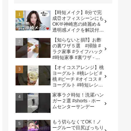
【時短メイク】8分で完
成⏰オフィスシーンにも
OK🫶神崎恵の綺麗め＆
透明感メイクを解説付き
でご紹介します！ - 神崎
【知らないと損⁈】お酢
恵 / Megumi Kanzaki
の裏ワザ５選 #掃除 #
ラク家事 #ライフハック
#時短家事 #裏ワザ - さ
き姉さん🍎ズボラ主婦の
【オイコスアレンジ】桃
ラク家事ハック
ヨーグルト #桃レシピ #
桃 #ピーチ #オイコス #
ヨーグルト #時短レシピ
#簡単スイーツ #お菓子
家事ラク時短！洗濯ハン
作り #おやつ #簡単レシ
ガー２選 #shorts - ホー
ピ #sweets #shorts - ぶ
ムセンターサンデー
どう農家cooking(BOTTA
SWEETS)
もう切らなくてOK！ノ
ーグルーで目尻ぱっちり