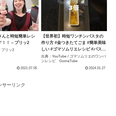
さんと時短簡単レシ
【世界初】時短ワンチンパスタの
！！ – プリッ2
作り方 #金つきたてごま #簡単美味
しい #ゴマソムリエレシピ #パスタ
/ プリッ2
– ゴマソムリエのワンパンレシピ
出典：YouTube / ゴマソムリエのワンパ
ンレシピ GomaTube
GomaTube
2021.07.05
2024.01.27
ンサーリンク