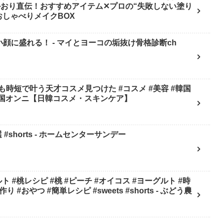
おり直伝！おすすめアイテム✕プロの“失敗しない塗り
| おしゃべりメイクBOX
顔に盛れる！ - マイとヨーコの垢抜け骨格診断ch
も時短で叶う天才コスメ見つけた #コスメ #美容 #韓国
- 韓国オンニ【日韓コスメ・スキンケア】
shorts - ホームセンターサンデー
ルト #時
#おやつ #簡単レシピ #sweets #shorts - ぶどう農