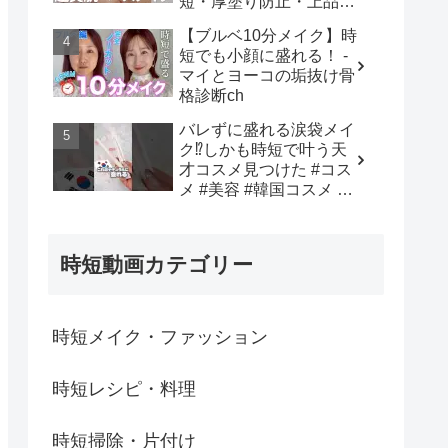
短・厚塗り防止・上品仕
上げまで全部叶う✨長井
【ブルベ10分メイク】時
かおり直伝！おすすめア
短でも小顔に盛れる！ -
イテム✕プロの“失敗しな
マイとヨーコの垢抜け骨
い塗り方”を徹底解説💡 -
格診断ch
長井かおり | おしゃべり
メイクBOX
バレずに盛れる涙袋メイ
ク⁉︎しかも時短で叶う天
才コスメ見つけた #コス
メ #美容 #韓国コスメ #
メイク #購入品紹介 - 韓
国オンニ【日韓コスメ・
スキンケア】
時短動画カテゴリー
時短メイク・ファッション
時短レシピ・料理
時短掃除・片付け