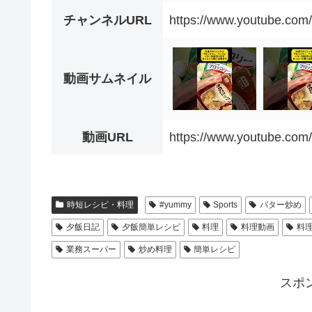
チャンネルURL
https://www.youtube.c
動画サムネイル
動画URL
https://www.youtube.co
時短レシピ・料理
#yummy
Sports
バター炒め
夕飯日記
夕飯簡単レシピ
料理
料理動画
料
業務スーパー
炒め料理
簡単レシピ
スポ