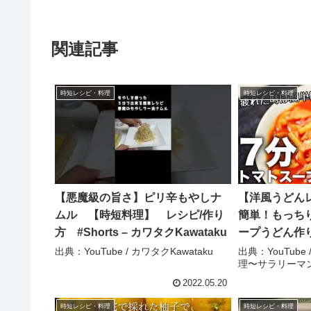
関連記事
時短レシピ・料理
時短レシピ・料理
【悪魔級の旨さ】ピリ辛もやしナ
【洋風うどん
ムル 【時短料理】 レシピ/作り
簡単！もっち
方 #Shorts – カワタクKawataku
ープうどん作
シピ – でん
出典：YouTube / カワタクKawataku
出典：YouTub
理〜サラリーマ
サラリーマン
2022.05.20
時短レシピ・料理
時短レシピ・料理