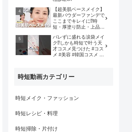
【超美肌ベースメイク】
最新パウダーファンデで
ここまでキレイに⁉️時
短・厚塗り防止・上品仕
上げまで全部叶う✨長井
バレずに盛れる涙袋メイ
かおり直伝！おすすめア
ク⁉︎しかも時短で叶う天
イテム✕プロの“失敗しな
才コスメ見つけた #コス
い塗り方”を徹底解説💡 -
メ #美容 #韓国コスメ #
長井かおり | おしゃべり
メイク #購入品紹介 - 韓
メイクBOX
国オンニ【日韓コスメ・
スキンケア】
時短動画カテゴリー
時短メイク・ファッション
時短レシピ・料理
時短掃除・片付け