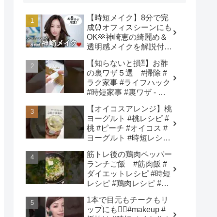
【時短メイク】8分で完
成⏰オフィスシーンにも
OK🫶神崎恵の綺麗め＆
透明感メイクを解説付き
でご紹介します！ - 神崎
【知らないと損⁈】お酢
恵 / Megumi Kanzaki
の裏ワザ５選 #掃除 #
ラク家事 #ライフハック
#時短家事 #裏ワザ - さ
き姉さん🍎ズボラ主婦の
【オイコスアレンジ】桃
ラク家事ハック
ヨーグルト #桃レシピ #
桃 #ピーチ #オイコス #
ヨーグルト #時短レシピ
#簡単スイーツ #お菓子
筋トレ後の鶏肉ペッパー
作り #おやつ #簡単レシ
ランチご飯 #筋肉飯 #
ピ #sweets #shorts - ぶ
ダイエットレシピ #時短
どう農家cooking(BOTTA
レシピ #鶏肉レシピ #節
SWEETS)
約レシピ - ジョージに感
1本で目元もチークもリ
化された漢
ップにも❤️‍🔥#makeup #