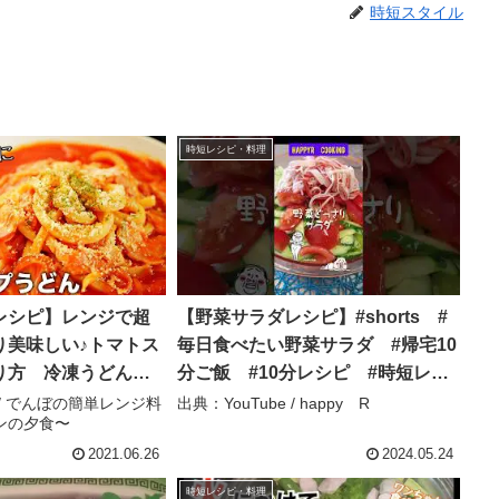
時短スタイル
時短レシピ・料理
レシピ】レンジで超
【野菜サラダレシピ】#shorts #
り美味しい♪トマトス
毎日食べたい野菜サラダ #帰宅10
り方 冷凍うどんレ
分ご飯 #10分レシピ #時短レシ
ぼの簡単レンジ料理〜
ピ – happy R
e / でんぼの簡単レンジ料
出典：YouTube / happy R
ンの夕食〜
の夕食〜
2021.06.26
2024.05.24
時短レシピ・料理