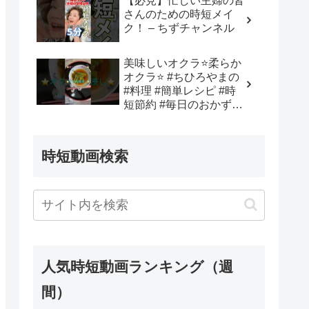
【必見】忙しい主婦の皆
– Minimalist−Jay〜疲れ
さんのための時短メイ
た現代人を救う〜
ク！ – ちずチャンネル
美味しいオクラ⭐️柔らか
オクラ⭐️ #ちひろやまの
#料理 #簡単レシピ #時
短節約 #毎日のおかず#
田舎暮らし – ちひろやま
の
時短動画検索
人気時短動画ランキング（週
間）