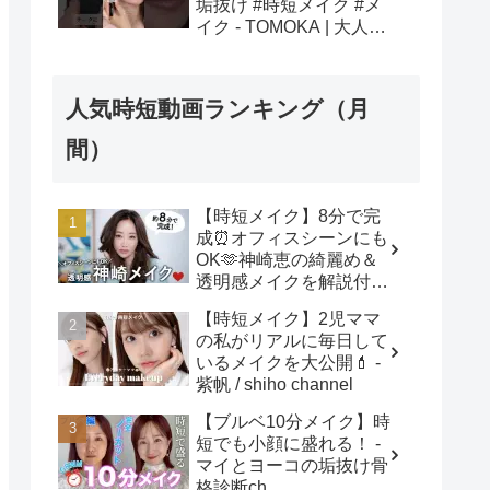
垢抜け #時短メイク #メ
イク - TOMOKA | 大人の
垢抜けメイク
人気時短動画ランキング（月
間）
【時短メイク】8分で完
成⏰オフィスシーンにも
OK🫶神崎恵の綺麗め＆
透明感メイクを解説付き
でご紹介します！ - 神崎
【時短メイク】2児ママ
恵 / Megumi Kanzaki
の私がリアルに毎日して
いるメイクを大公開💄 -
紫帆 / shiho channel
【ブルベ10分メイク】時
短でも小顔に盛れる！ -
マイとヨーコの垢抜け骨
格診断ch