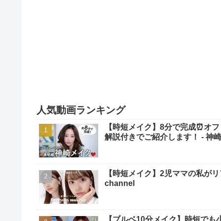
人気動画ランキング
【時短メイク】8分で完成⏰オフ
解説付きでご紹介します！ - 神崎恵 / 
【時短メイク】2児ママの私がリアルに毎
channel
【ブルベ10分メイク】時短でも小