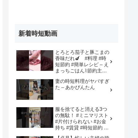
新着時短動画
とろとろ茄子と豚こまの
香味だれ🍆 #料理 #時
短節約 #簡単レシピ – え
まっちごはん⌇節約主婦
の献立
妻の時短料理がヤバすぎ
た – あかびんたん
服を捨てると消える3つ
の無駄！ #ミニマリスト
#片付けられない #お金
持ち #賃貸 #時短節約 #
断捨離 #貯金 #メンタル