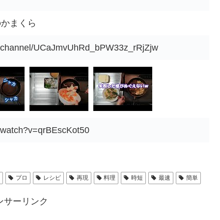
のかまくら
om/channel/UCaJmvUhRd_bPW33z_rRjZjw
m/watch?v=qrBEscKot50
軽
プロ
レシピ
再現
料理
時短
最速
簡単
ンサーリンク