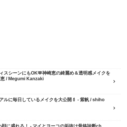
ィスシーンにもOK🫶神崎恵の綺麗め＆透明感メイクを
Megumi Kanzaki
日しているメイクを大公開💄 - 紫帆 / shiho
顔に盛れる！ - マイとヨーコの垢抜け骨格診断ch