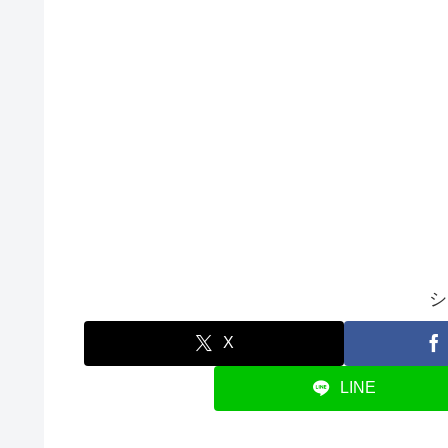
シ
X
LINE