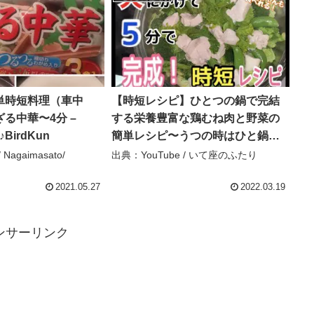
単時短料理（車中
【時短レシピ】ひとつの鍋で完結
る中華〜4分 –
する栄養豊富な鶏むね肉と野菜の
/♪BirdKun
簡単レシピ〜うつの時はひと鍋料
理が助かりました！ – いて座のふ
Nagaimasato/
出典：YouTube / いて座のふたり
たり
2021.05.27
2022.03.19
ンサーリンク