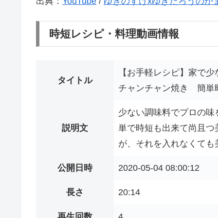
出典：
YouTube
/
ゆきのすけxゆきたろうのか
時短レシピ・料理動画情報
【お手軽レシピ】家で少
タイトル
チャンチャン焼き 簡単
少ない調味料でプロの味
説明文
単で時短も出来て尚且つ
が、それを入れなくても美
公開日時
2020-05-04 08:00:12
長さ
20:14
再生回数
4