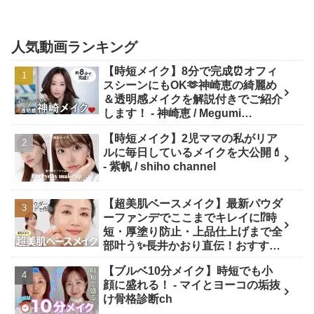
人気動画ランキング
【時短メイク】8分で完成⏰オフィ
スシーンにもOK🫶神崎恵の綺麗め
＆透明感メイクを解説付きでご紹介
します！ - 神崎恵 / Megumi
Kanzaki
【時短メイク】2児ママの私がリア
ルに毎日しているメイクを大公開💄
- 紫帆 / shiho channel
【超美肌ベースメイク】最新パウダ
ーファンデでここまでキレイに⁉️時
短・厚塗り防止・上品仕上げまで全
部叶う✨長井かおり直伝！おすすめ
アイテム✕プロの“失敗しない塗り
【ブルベ10分メイク】時短でも小
方”を徹底解説💡 - 長井かおり | おし
顔に盛れる！ - マイとヨーコの垢抜
ゃべりメイクBOX
け骨格診断ch