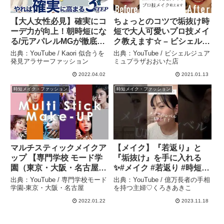
【大人女性必見】確実にコ
ちょっとのコツで垢抜け時
ーデ力が向上！朝時短にな
短で大人可愛いプロ技メイ
る/元アパレルMGが徹底解
ク教えます☆ – ビシェルジ
説〝基本編〟 – Kaori 似合
ュアミュプラザおおいた店
出典：YouTube / Kaori 似合うを
出典：YouTube / ビシェルジュア
うを発見アラサーファッシ
発見アラサーファッション
ミュプラザおおいた店
ョン
2022.04.02
2021.01.13
時短メイク・ファッション
時短メイク・ファッション
マルチスティックメイクア
【メイク】『若返り』と
ップ 【専門学校 モード学
『垢抜け』を手に入れる
園（東京・大阪・名古屋）
✨#メイク #若返り #時短 #
未来創造展 卒業制作作
簡単 #ママ – 億万長者の手
出典：YouTube / 専門学校モード
出典：YouTube / 億万長者の手相
品】 – 専門学校モード学
相を持つ主婦♡くろきあき
学園-東京・大阪・名古屋
を持つ主婦♡くろきあきこ
園-東京・大阪・名古屋
こ
2022.01.22
2023.11.18