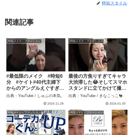
時短スタイル
関連記事
時短メイク・ファッション
時短メイク・ファッション
#最低限のメイク #時短6
最後の方焦りすぎてキャラ
分 #ケイト#40代主婦下
大渋滞した😂そしてスマホ
からのアングルえぐすぎら
スタンドに立てかけて撮影
やろっ！#しゅふの本
したらなぜか音声がラジオ
出典：YouTube / しゅふの本気。
出典：YouTube / きなこっこ🐔
気。 #shorts – しゅふの
みたいになった – きなこっ
2024.11.29
2024.01.05
本気。
こ🐔
時短メイク・ファッション
時短メイク・ファッション