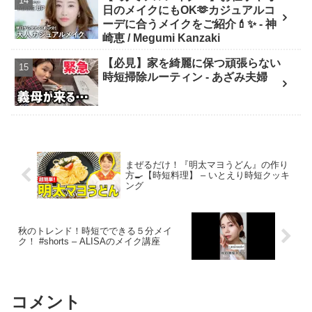
日のメイクにもOK🫶カジュアルコ
んチャンネル
ーデに合うメイクをご紹介💄✨ - 神
崎恵 / Megumi Kanzaki
【必見】家を綺麗に保つ頑張らない
時短掃除ルーティン - あざみ夫婦
まぜるだけ！『明太マヨうどん』の作り
方🍳【時短料理】 – いとえり時短クッキ
ング
秋のトレンド！時短でできる５分メイ
ク！ #shorts – ALISAのメイク講座
コメント