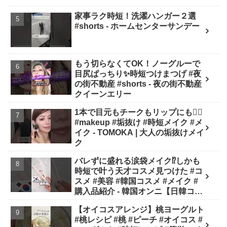
家事ラク時短！洗濯ハンガー２選
#shorts - ホームセンターサンデー
もう切らなくてOK！ノーグルーで
目尻ぱっちり✨時短つけまつげ #夜
の街不動産 #shorts - 夜の街不動産
クイーンエリー
1本で目元もチークもリップにも❤️‍🔥
#makeup #垢抜け #時短メイク #メ
イク - TOMOKA | 大人の垢抜けメイ
ク
バレずに盛れる涙袋メイク⁉︎しかも
時短で叶う天才コスメ見つけた #コ
スメ #美容 #韓国コスメ #メイク #
購入品紹介 - 韓国オンニ【日韓コス
メ・スキンケア】
【オイコスアレンジ】桃ヨーグルト
#桃レシピ #桃 #ピーチ #オイコス #