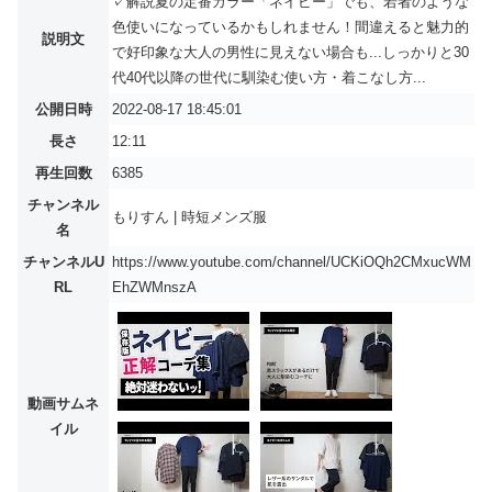
✓解説夏の定番カラー「ネイビー」でも、若者のような
色使いになっているかもしれません！間違えると魅力的
説明文
で好印象な大人の男性に見えない場合も...しっかりと30
代40代以降の世代に馴染む使い方・着こなし方...
公開日時
2022-08-17 18:45:01
長さ
12:11
再生回数
6385
チャンネル
もりすん | 時短メンズ服
名
チャンネルU
https://www.youtube.com/channel/UCKiOQh2CMxucWM
RL
EhZWMnszA
動画サムネ
イル