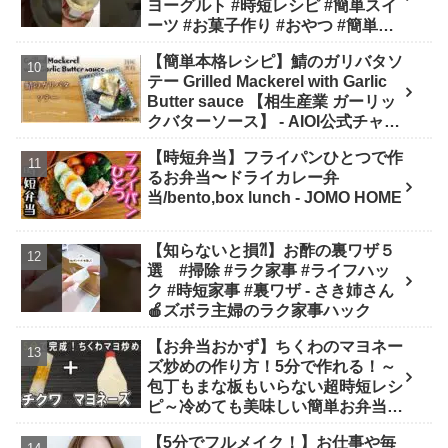
ヨーグルト #時短レシピ #簡単スイ
ーツ #お菓子作り #おやつ #簡単レ
シピ #sweets #shorts - ぶどう農家
【簡単本格レシピ】鯖のガリバタソ
cooking(BOTTA SWEETS)
テー Grilled Mackerel with Garlic
Butter sauce 【相生産業 ガーリッ
クバターソース】 - AIOI公式チャン
ネル
【時短弁当】フライパンひとつで作
るお弁当〜ドライカレー弁
当/bento,box lunch - JOMO HOME
【知らないと損⁈】お酢の裏ワザ５
選 #掃除 #ラク家事 #ライフハッ
ク #時短家事 #裏ワザ - さき姉さん
🍎ズボラ主婦のラク家事ハック
【お弁当おかず】ちくわのマヨネー
ズ炒めの作り方！5分で作れる！～
包丁もまな板もいらない超時短レシ
ピ～冷めても美味しい簡単お弁当お
かず 節約料理/旦那弁当/毎日弁当/
【5分でフルメイク！】お仕事や毎
ちくわレシピ【bento】 - あさごは