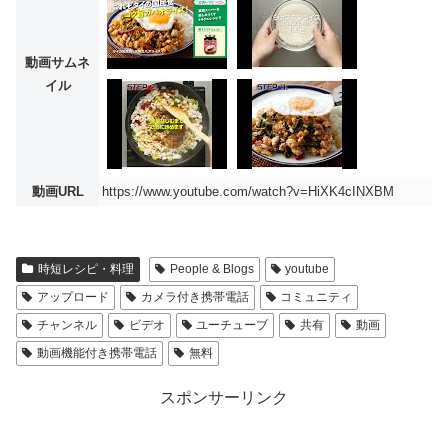
動画サムネ
イル
動画URL
https://www.youtube.com/watch?v=HiXK4cINXBM
時短レシピ・料理
People & Blogs
youtube
アップロード
カメラ付き携帯電話
コミュニティ
チャンネル
ビデオ
ユーチューブ
共有
動画
動画機能付き携帯電話
無料
スポンサーリンク