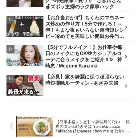
ク #時短家事 #裏ワザ - さき姉さん
🍎ズボラ主婦のラク家事ハック
【お弁当おかず】ちくわのマヨネー
ズ炒めの作り方！5分で作れる！～
包丁もまな板もいらない超時短レシ
ピ～冷めても美味しい簡単お弁当お
かず 節約料理/旦那弁当/毎日弁当/
【5分でフルメイク！】お仕事や毎
ちくわレシピ【bento】 - あさごは
日のメイクにもOK🫶カジュアルコ
んチャンネル
ーデに合うメイクをご紹介💄✨ - 神
崎恵 / Megumi Kanzaki
【必見】家を綺麗に保つ頑張らない
時短掃除ルーティン - あざみ夫婦
【簡単本格レシピ】＜調理時間7分＞ 焼
肉のタレde焼きそば Yakiniku sauce
Yakisoba (Japanese chow mein)【焼き肉
のタレ ゴマ味】 – AIOI公式チャンネル