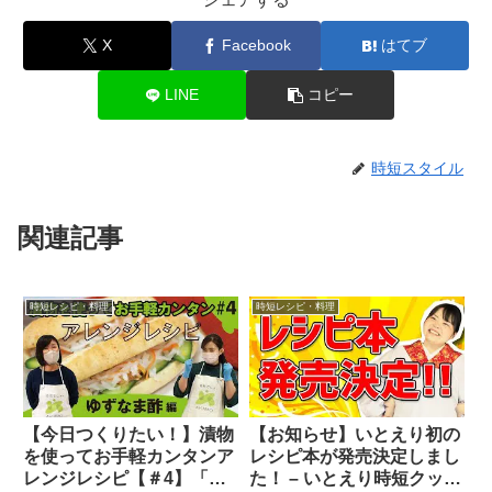
X
Facebook
はてブ
LINE
コピー
時短スタイル
関連記事
時短レシピ・料理
時短レシピ・料理
【今日つくりたい！】漬物
【お知らせ】いとえり初の
を使ってお手軽カンタンア
レシピ本が発売決定しまし
レンジレシピ【＃4】「ゆ
た！ – いとえり時短クッキ