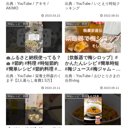
ずなま酢バインミー」 – ア
ング
出典：YouTube / アキモ /
出典：YouTube / いとえり時短ク
キモ / AKIMO
AKIMO
ッキング
2023.03.22
2022.08.01
時短レシピ・料理
時短レシピ・料理
🧺ふるさと納税使ってる？
［炊飯器で梅シロップ］#
🧺 #節約 #料理 #時短節約
かんたんレシピ #簡単時短
#簡単レシピ #節約料理 #節
#梅ジュース#梅ジャム – お
約レシピ #vlog #節約ごは
ひとりさまの台所vlog
出典：YouTube / 栄養士🧸森のく
出典：YouTube / おひとりさまの
ん #レシピ #節約生活 #ふ
ま子【2人暮らし食費1.5万】
台所vlog
るさと納税 – 栄養士🧸森の
2023.10.11
2023.06.11
くま子【2人暮らし食費1.5
時短レシピ・料理
時短レシピ・料理
万】