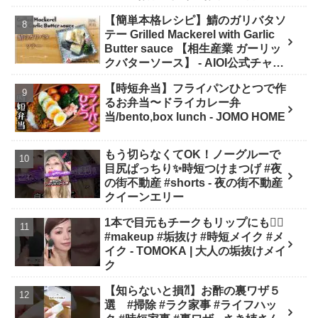
シピ #sweets #shorts - ぶどう農家
【簡単本格レシピ】鯖のガリバタソ
cooking(BOTTA SWEETS)
テー Grilled Mackerel with Garlic
Butter sauce 【相生産業 ガーリッ
クバターソース】 - AIOI公式チャン
ネル
【時短弁当】フライパンひとつで作
るお弁当〜ドライカレー弁
当/bento,box lunch - JOMO HOME
もう切らなくてOK！ノーグルーで
目尻ぱっちり✨時短つけまつげ #夜
の街不動産 #shorts - 夜の街不動産
クイーンエリー
1本で目元もチークもリップにも❤️‍🔥
#makeup #垢抜け #時短メイク #メ
イク - TOMOKA | 大人の垢抜けメイ
ク
【知らないと損⁈】お酢の裏ワザ５
選 #掃除 #ラク家事 #ライフハッ