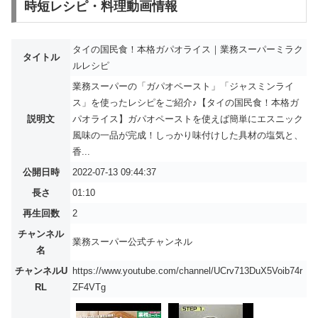
時短レシピ・料理動画情報
タイの国民食！本格ガパオライス｜業務スーパーミラク
タイトル
ルレシピ
業務スーパーの「ガパオペースト」「ジャスミンライ
ス」を使ったレシピをご紹介♪【タイの国民食！本格ガ
説明文
パオライス】ガパオペーストを使えば簡単にエスニック
風味の一品が完成！しっかり味付けした具材の塩気と、
香...
公開日時
2022-07-13 09:44:37
長さ
01:10
再生回数
2
チャンネル
業務スーパー公式チャンネル
名
チャンネルU
https://www.youtube.com/channel/UCrv713DuX5Voib74r
RL
ZF4VTg