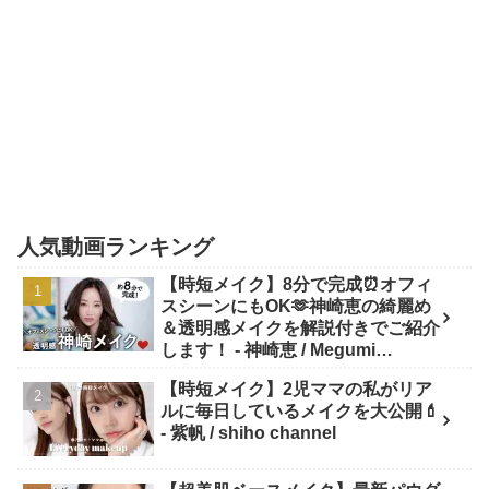
人気動画ランキング
【時短メイク】8分で完成⏰オフィ
スシーンにもOK🫶神崎恵の綺麗め
＆透明感メイクを解説付きでご紹介
します！ - 神崎恵 / Megumi
Kanzaki
【時短メイク】2児ママの私がリア
ルに毎日しているメイクを大公開💄
- 紫帆 / shiho channel