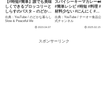
【#時短#簡単】誰でも美味
スパイシーキーマカレー🍛
しくできるブロッコリーと
#簡単レシピ #時短 #料理 #
しらすのパスタ – のどかな
材料少ない #にんにく #キ
暮らし Slow & Peaceful
ーマカレー #スパイス
出典：YouTube / のどかな暮らし
出典：YouTube / テーオー食品公
life
#spicy #カレー #ガーリッ
Slow & Peaceful life
式チャンネル
ク #業務用 #おうちごはん
2023.04.07
2025.02.15
#カレーペースト – テーオ
ー食品公式チャンネル
スポンサーリンク