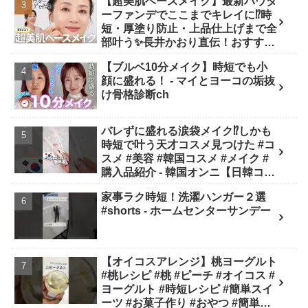
【超美肌ベースメイク】最新パウダ
ーファンデでここまでキレイに⁉️時
短・厚塗り防止・上品仕上げまで全
部叶う✨長井かおり直伝！おすすめ
アイテム✕プロの“失敗しない塗り
【ブルベ10分メイク】時短でも小
方”を徹底解説💡 - 長井かおり | おし
顔に盛れる！ - マイとヨーコの垢抜
ゃべりメイクBOX
け骨格診断ch
バレずに盛れる涙袋メイク⁉︎しかも
時短で叶う天才コスメ見つけた #コ
スメ #美容 #韓国コスメ #メイク #
購入品紹介 - 韓国オンニ【日韓コス
メ・スキンケア】
家事ラク時短！洗濯ハンガー２選
#shorts - ホームセンターサンデー
【オイコスアレンジ】桃ヨーグルト
#桃レシピ #桃 #ピーチ #オイコス #
ヨーグルト #時短レシピ #簡単スイ
ーツ #お菓子作り #おやつ #簡単レ