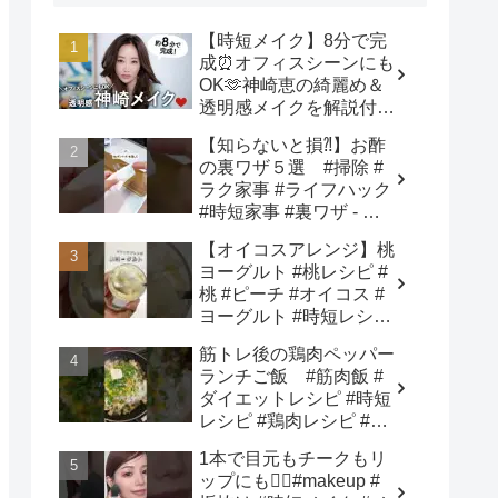
【時短メイク】8分で完
成⏰オフィスシーンにも
OK🫶神崎恵の綺麗め＆
透明感メイクを解説付き
でご紹介します！ - 神崎
【知らないと損⁈】お酢
恵 / Megumi Kanzaki
の裏ワザ５選 #掃除 #
ラク家事 #ライフハック
#時短家事 #裏ワザ - さ
き姉さん🍎ズボラ主婦の
【オイコスアレンジ】桃
ラク家事ハック
ヨーグルト #桃レシピ #
桃 #ピーチ #オイコス #
ヨーグルト #時短レシピ
#簡単スイーツ #お菓子
筋トレ後の鶏肉ペッパー
作り #おやつ #簡単レシ
ランチご飯 #筋肉飯 #
ピ #sweets #shorts - ぶ
ダイエットレシピ #時短
どう農家cooking(BOTTA
レシピ #鶏肉レシピ #節
SWEETS)
約レシピ - ジョージに感
1本で目元もチークもリ
化された漢
ップにも❤️‍🔥#makeup #