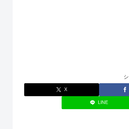
シ
X
LINE