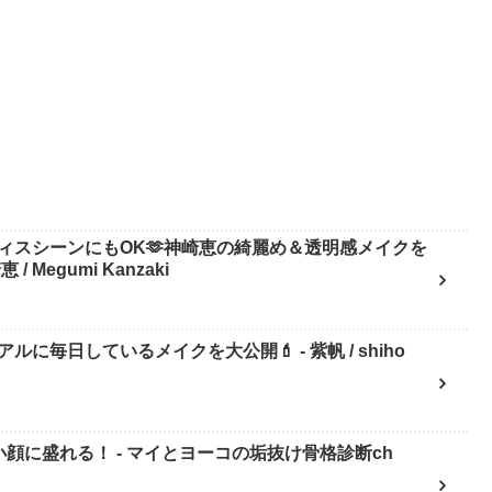
ィスシーンにもOK🫶神崎恵の綺麗め＆透明感メイクを
Megumi Kanzaki
日しているメイクを大公開💄 - 紫帆 / shiho
顔に盛れる！ - マイとヨーコの垢抜け骨格診断ch