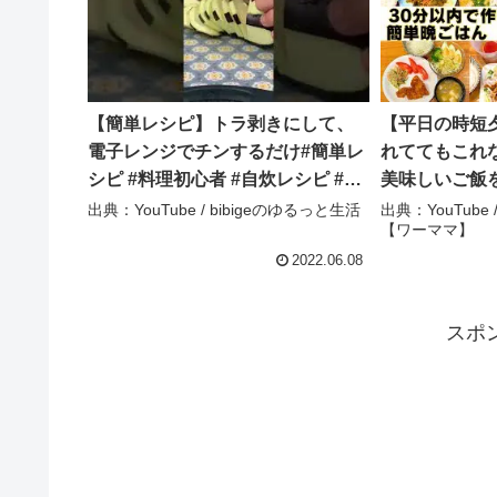
【簡単レシピ】トラ剥きにして、
【平日の時短夕
電子レンジでチンするだけ#簡単レ
れててもこれな
シピ #料理初心者 #自炊レシピ #ず
美味しいご飯
ぼら飯 #時短レシピ #酒のつまみ #
ぞー💪🏻😆
出典：YouTube / bibigeのゆるっと生活
出典：YouTub
【ワーママ】
なんちゃって料理 #なすレシピ –
【ワーママ】
bibigeのゆるっと生活
2022.06.08
スポ