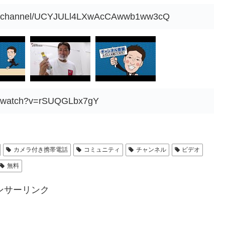
om/channel/UCYJULl4LXwAcCAwwb1ww3cQ
om/watch?v=rSUQGLbx7gY
カメラ付き携帯電話
コミュニティ
チャンネル
ビデオ
無料
ンサーリンク