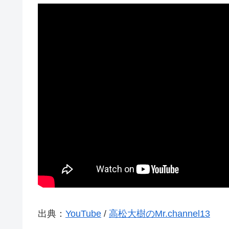
出典：
YouTube
/
高松大樹のMr.channel13