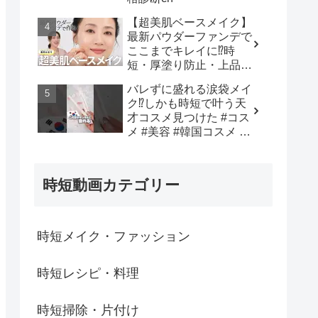
【超美肌ベースメイク】
最新パウダーファンデで
ここまでキレイに⁉️時
短・厚塗り防止・上品仕
上げまで全部叶う✨長井
バレずに盛れる涙袋メイ
かおり直伝！おすすめア
ク⁉︎しかも時短で叶う天
イテム✕プロの“失敗しな
才コスメ見つけた #コス
い塗り方”を徹底解説💡 -
メ #美容 #韓国コスメ #
長井かおり | おしゃべり
メイク #購入品紹介 - 韓
メイクBOX
国オンニ【日韓コスメ・
スキンケア】
時短動画カテゴリー
時短メイク・ファッション
時短レシピ・料理
時短掃除・片付け