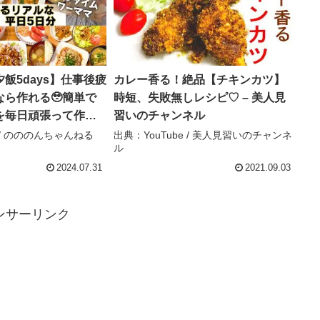
飯5days】仕事後疲
カレー香る！絶品【チキンカツ】
ら作れる🥹簡単で
時短、失敗無しレシピ♡ – 美人見
を毎日頑張って作る
習いのチャンネル
 – のののんちゃんねる
e / のののんちゃんねる
出典：YouTube / 美人見習いのチャンネ
ル
2024.07.31
2021.09.03
ンサーリンク