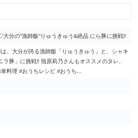
大分の"漁師飯"りゅうきゅう&絶品 にら豚に挑戦‼️
弾は、大分が誇る漁師飯「りゅうきゅう」と、シャキ
ラ豚」に挑戦‼️ 指原莉乃さんもオススメのタレ、
料理 #おうちレシピ #おうち...