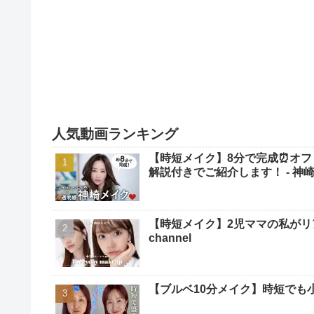
人気動画ランキング
【時短メイク】8分で完成⏰オフ
解説付きでご紹介します！ - 神崎恵 / 
【時短メイク】2児ママの私がリアルに毎
channel
【ブルベ10分メイク】時短でも小