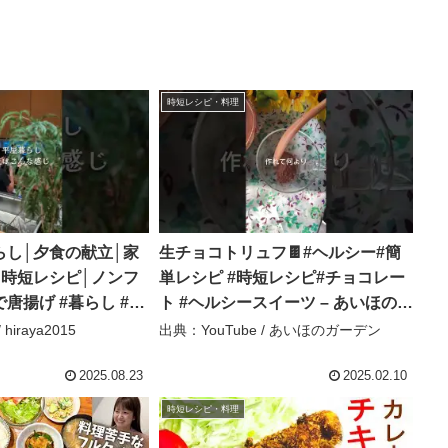
時短レシピ・料理
らし│夕食の献立│家
生チョコトリュフ🍫#ヘルシー#簡
│時短レシピ│ノンフ
単レシピ #時短レシピ#チョコレー
唐揚げ #暮らし #料
ト #ヘルシースイーツ – あいほのガ
ん #shorts –
ーデン
hiraya2015
出典：YouTube / あいほのガーデン
2025.08.23
2025.02.10
時短レシピ・料理