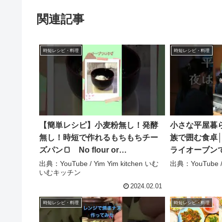
関連記事
時短レシピ・料理
時短レシピ・料理
【簡単レシピ】小麦粉無し！発酵
小さな平屋暮
無し！時短で作れるもちもちチー
族で囲む食卓
ズパン🍞 No flour or
ライオーブンで
fermentation! Chewy cheese
理 #主婦 #晩ごは
出典：YouTube / Yim Yim kitchen いむ
出典：YouTube / 
いむキッチン
bread #shorts – Yim Yim kitchen
hiraya2015
いむいむキッチン
2024.02.01
時短レシピ・料理
時短レシピ・料理