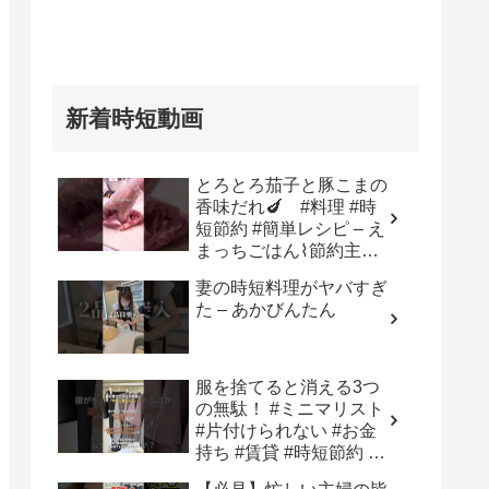
新着時短動画
とろとろ茄子と豚こまの
香味だれ🍆 #料理 #時
短節約 #簡単レシピ – え
まっちごはん⌇節約主婦
の献立
妻の時短料理がヤバすぎ
た – あかびんたん
服を捨てると消える3つ
の無駄！ #ミニマリスト
#片付けられない #お金
持ち #賃貸 #時短節約 #
断捨離 #貯金 #メンタル