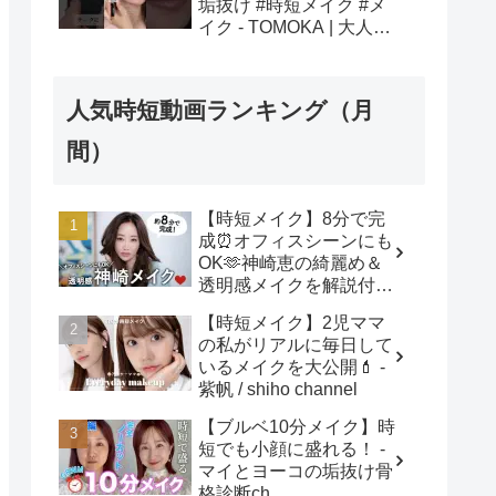
垢抜け #時短メイク #メ
イク - TOMOKA | 大人の
垢抜けメイク
人気時短動画ランキング（月
間）
【時短メイク】8分で完
成⏰オフィスシーンにも
OK🫶神崎恵の綺麗め＆
透明感メイクを解説付き
でご紹介します！ - 神崎
【時短メイク】2児ママ
恵 / Megumi Kanzaki
の私がリアルに毎日して
いるメイクを大公開💄 -
紫帆 / shiho channel
【ブルベ10分メイク】時
短でも小顔に盛れる！ -
マイとヨーコの垢抜け骨
格診断ch