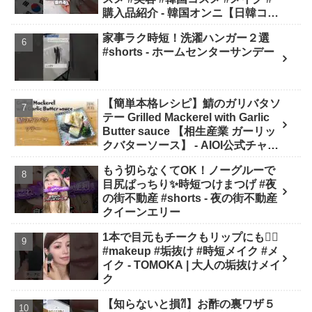
購入品紹介 - 韓国オンニ【日韓コス
メ・スキンケア】
家事ラク時短！洗濯ハンガー２選
#shorts - ホームセンターサンデー
【簡単本格レシピ】鯖のガリバタソ
テー Grilled Mackerel with Garlic
Butter sauce 【相生産業 ガーリッ
クバターソース】 - AIOI公式チャン
ネル
もう切らなくてOK！ノーグルーで
目尻ぱっちり✨時短つけまつげ #夜
の街不動産 #shorts - 夜の街不動産
クイーンエリー
1本で目元もチークもリップにも❤️‍🔥
#makeup #垢抜け #時短メイク #メ
イク - TOMOKA | 大人の垢抜けメイ
ク
【知らないと損⁈】お酢の裏ワザ５