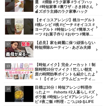
選 #掃除 #ラク家事 #ライフハッ
ク #時短家事 #裏ワザ - さき姉さん
🍎ズボラ主婦のラク家事ハック
【オイコスアレンジ】桃ヨーグルト
#桃レシピ #桃 #ピーチ #オイコス #
ヨーグルト #時短レシピ #簡単スイ
ーツ #お菓子作り #おやつ #簡単レ
シピ #sweets #shorts - ぶどう農家
【必見】家を綺麗に保つ頑張らない
cooking(BOTTA SWEETS)
時短掃除ルーティン - あざみ夫婦
【時短メイク】完全ノーカット！制
限時間10分でメイク！忙しい朝支
度の時間効率ポイントも紹介したよ
～！【イオン・グラムビューティー
ク公式】 - GBチャン【イオン・グ
目標は30分！時短アレンジ料理作
ラムビューティーク公式】
ったよー #shorts #2人暮らし #ズ
ボラ飯 #時短レシピ #アレンジレシ
ピ #夜ご飯 #料理 - こつぶゆるLIFE