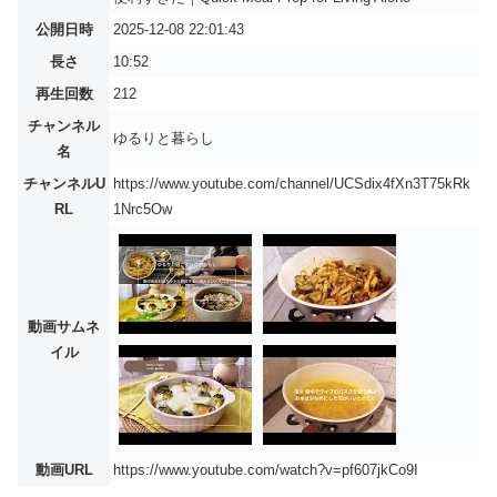
公開日時
2025-12-08 22:01:43
長さ
10:52
再生回数
212
チャンネル
ゆるりと暮らし
名
チャンネルU
https://www.youtube.com/channel/UCSdix4fXn3T75kRk
RL
1Nrc5Ow
動画サムネ
イル
動画URL
https://www.youtube.com/watch?v=pf607jkCo9I