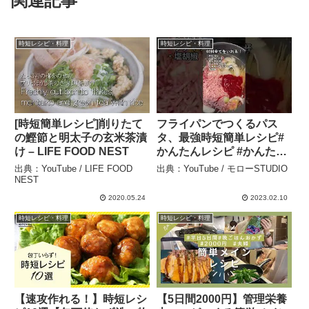
関連記事
時短レシピ・料理
時短レシピ・料理
[時短簡単レシピ]削りたて
フライパンでつくるパス
の鰹節と明太子の玄米茶漬
タ、最強時短簡単レシピ#
け – LIFE FOOD NEST
かんたんレシピ #かんたん
料理 #男飯 #diy #卵 #パス
出典：YouTube / LIFE FOOD
出典：YouTube / モローSTUDIO
タ #ケチャップ #ひき肉レ
NEST
シピ #ひき肉 #玉ねぎ #ワ
2020.05.24
2023.02.10
ンパンレシピ #時短レシピ
時短レシピ・料理
時短レシピ・料理
– モローSTUDIO
【速攻作れる！】時短レシ
【5日間2000円】管理栄養