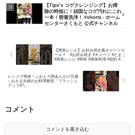
【Tipo's コゲクレンジング】お掃
除の時短に！頑固なコゲ汚れにこれ
一本！密着洗浄！ #shorts - ホーム
センターさくもと 公式チャンネル
【簡単レシピ】お好み焼き風キャベツロ
ール？ #お好み焼き #キャベツ #たまご
#簡単レシピ #簡単 #簡単料理 #節約 #節
約レシピ #節約料理 #時短 #時短レシピ #
時短料理 #料理 #自炊 – チキチキチャン
ネル
レンジで簡単！ふわとろ卵あんかけ豆腐
– おさる夫婦のお料理教室『ブラッシュ
アップ47』
コメント
コメントを書き込む