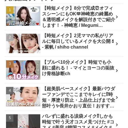
【時短メイク】8分で完成⏰オフィ
スシーンにもOK🫶神崎恵の綺麗め
＆透明感メイクを解説付きでご紹介
します！ - 神崎恵 / Megumi
Kanzaki
【時短メイク】2児ママの私がリア
ルに毎日しているメイクを大公開💄
- 紫帆 / shiho channel
【ブルベ10分メイク】時短でも小
顔に盛れる！ - マイとヨーコの垢抜
け骨格診断ch
【超美肌ベースメイク】最新パウダ
ーファンデでここまでキレイに⁉️時
短・厚塗り防止・上品仕上げまで全
部叶う✨長井かおり直伝！おすすめ
アイテム✕プロの“失敗しない塗り
バレずに盛れる涙袋メイク⁉︎しかも
方”を徹底解説💡 - 長井かおり | おし
時短で叶う天才コスメ見つけた #コ
ゃべりメイクBOX
スメ #美容 #韓国コスメ #メイク #