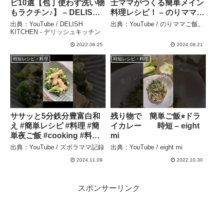
ピ10選【包丁使わず洗い物
士ママがつくる簡単メイン
もラクチン♪】 – DELISH
料理レシピ！ – のりママご
KITCHEN – デリッシュキ
飯。
出典：YouTube / DELISH
出典：YouTube / のりママご飯。
ッチン
KITCHEN - デリッシュキッチン
2022.06.25
2024.08.21
時短レシピ・料理
時短レシピ・料理
ササッと5分鉄分豊富白和
残り物で 簡単ご飯⭐︎ドラ
え #簡単レシピ #料理 #簡
イカレー 時短 – eight
単夜ご飯 #cooking #料理
mi
日記 #おうちごはん #時短
出典：YouTube / ズボラママ記録
出典：YouTube / eight mi
クッキング #簡単料理
2024.11.09
2022.10.30
#cookingvideo – ズボラマ
マ記録
スポンサーリンク