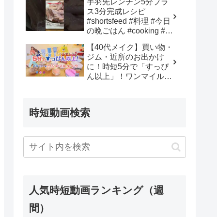
手羽先レンチン5分プラ
anoma
ス3分完成レシピ
#shortsfeed #料理 #今日
の晩ごはん #cooking #時
短節約 #簡単レシピ #お
【40代メイク】買い物・
うちごはん #料理動画 –
ジム・近所のお出かけ
おんじクッキングOnji
に！時短5分で「すっぴ
cooking
ん以上」！ワンマイルメ
イク＆神コスメ✨ – アラ
フォー女のれもんさん
時短動画検索
人気時短動画ランキング（週
間）