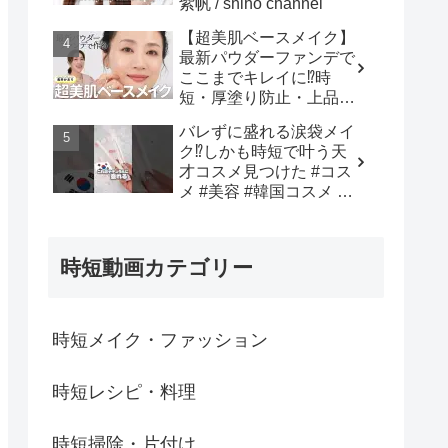
紫帆 / shiho channel
【超美肌ベースメイク】
最新パウダーファンデで
ここまでキレイに⁉️時
短・厚塗り防止・上品仕
上げまで全部叶う✨長井
バレずに盛れる涙袋メイ
かおり直伝！おすすめア
ク⁉︎しかも時短で叶う天
イテム✕プロの“失敗しな
才コスメ見つけた #コス
い塗り方”を徹底解説💡 -
メ #美容 #韓国コスメ #
長井かおり | おしゃべり
メイク #購入品紹介 - 韓
メイクBOX
国オンニ【日韓コスメ・
スキンケア】
時短動画カテゴリー
時短メイク・ファッション
時短レシピ・料理
時短掃除・片付け