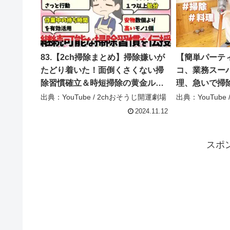
83.【2ch掃除まとめ】掃除嫌いが
【簡単パーテ
たどり着いた！面倒くさくない掃
コ、業務スー
除習慣確立＆時短掃除の黄金ルー
理、急いで掃
ル【有益】【ゆっくり】片付け断
ィン – mikimar
出典：YouTube / 2chおそうじ開運劇場
出典：YouTube / 
捨離ガルちゃん – 2chおそうじ開運
2024.11.12
劇場
スポ