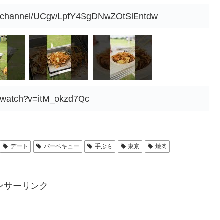
om/channel/UCgwLpfY4SgDNwZOtSlEntdw
m/watch?v=itM_okzd7Qc
デート
バーベキュー
手ぶら
東京
焼肉
ンサーリンク