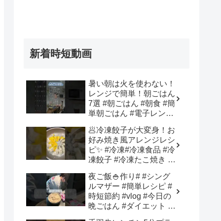
新着時短動画
暑い朝は火を使わない！
レンジで簡単！朝ごはん
7選 #朝ごはん #朝食 #簡
単朝ごはん #電子レンジ
料理 #レンジレシピ – 知
🥟冷凍餃子が大変身！お
恵の灯り
好み焼き風アレンジレシ
ピ✨ #冷凍#冷凍食品 #冷
凍餃子 #冷凍たこ焼き #
時短 – The Light Of
夜ご飯🍚作り# #シング
Gospel
ルマザー #簡単レシピ #
時短節約 #vlog #今日の
晩ごはん #ダイエット #
料理 #自炊 #cooking –