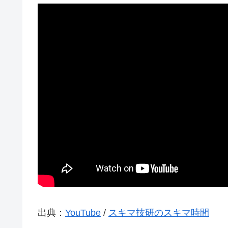
出典：
YouTube
/
スキマ技研のスキマ時間