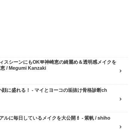
ィスシーンにもOK🫶神崎恵の綺麗め＆透明感メイクを
Megumi Kanzaki
顔に盛れる！ - マイとヨーコの垢抜け骨格診断ch
日しているメイクを大公開💄 - 紫帆 / shiho