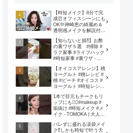
【時短メイク】8分で完
成⏰オフィスシーンにも
OK🫶神崎恵の綺麗め＆
透明感メイクを解説付き
でご紹介します！ - 神崎
【知らないと損⁈】お酢
恵 / Megumi Kanzaki
の裏ワザ５選 #掃除 #
ラク家事 #ライフハック
#時短家事 #裏ワザ - さ
き姉さん🍎ズボラ主婦の
【オイコスアレンジ】桃
ラク家事ハック
ヨーグルト #桃レシピ #
桃 #ピーチ #オイコス #
ヨーグルト #時短レシピ
#簡単スイーツ #お菓子
1本で目元もチークもリ
作り #おやつ #簡単レシ
ップにも❤️‍🔥#makeup #
ピ #sweets #shorts - ぶ
垢抜け #時短メイク #メ
どう農家cooking(BOTTA
イク - TOMOKA | 大人の
SWEETS)
垢抜けメイク
バレずに盛れる涙袋メイ
ク⁉︎しかも時短で叶う天