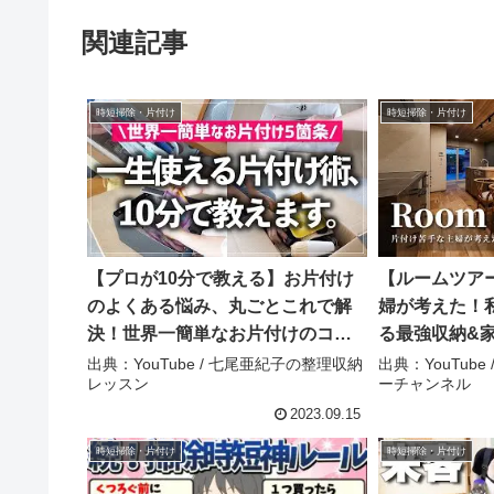
関連記事
時短掃除・片付け
時短掃除・片付け
【プロが10分で教える】お片付け
【ルームツア
のよくある悩み、丸ごとこれで解
婦が考えた！
決！世界一簡単なお片付けのコツ5
る最強収納&
箇条を分かりやすく解説します –
臭がり屋歓喜
出典：YouTube / 七尾亜紀子の整理収納
出典：YouTub
レッスン
ーチャンネル
七尾亜紀子の整理収納レッスン
常を実現する
住宅／夢のラ
2023.09.15
で洗濯に悩まな
時短掃除・片付け
時短掃除・片付け
ムツアーチャ