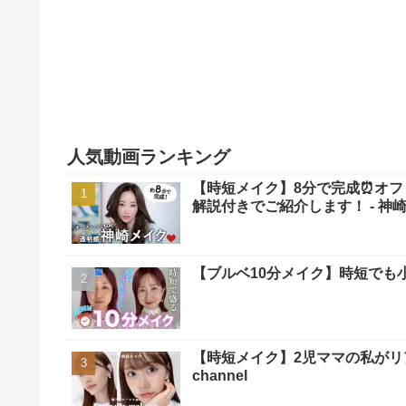
人気動画ランキング
【時短メイク】8分で完成⏰オフ
解説付きでご紹介します！ - 神崎恵 / 
【ブルベ10分メイク】時短でも小
【時短メイク】2児ママの私がリアルに毎
channel