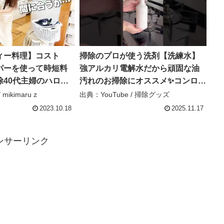
ィー料理】コスト
掃除のプロが使う洗剤【洗練水】
パーを使って時短料
強アルカリ電解水だから頑固な油
除40代主婦のハロウ
汚れのお掃除にオススメ✨コンロや
u z
換気扇、家電の油汚れに使える
mikimaru z
出典：YouTube / 掃除グッズ
よ！拭きあとが残らず2度拭きも必
2023.10.18
2025.11.17
要ないから掃除の時短になるのが
嬉しいポイント – 掃除グッズ
ンサーリンク