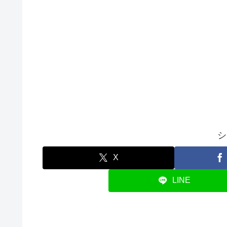
シ
X
LINE