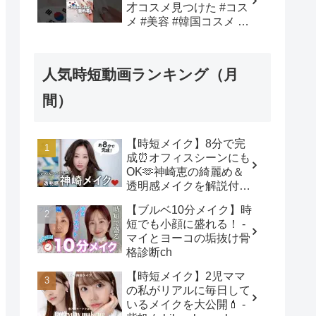
才コスメ見つけた #コス
メ #美容 #韓国コスメ #
メイク #購入品紹介 - 韓
国オンニ【日韓コスメ・
スキンケア】
人気時短動画ランキング（月
間）
【時短メイク】8分で完
成⏰オフィスシーンにも
OK🫶神崎恵の綺麗め＆
透明感メイクを解説付き
でご紹介します！ - 神崎
【ブルベ10分メイク】時
恵 / Megumi Kanzaki
短でも小顔に盛れる！ -
マイとヨーコの垢抜け骨
格診断ch
【時短メイク】2児ママ
の私がリアルに毎日して
いるメイクを大公開💄 -