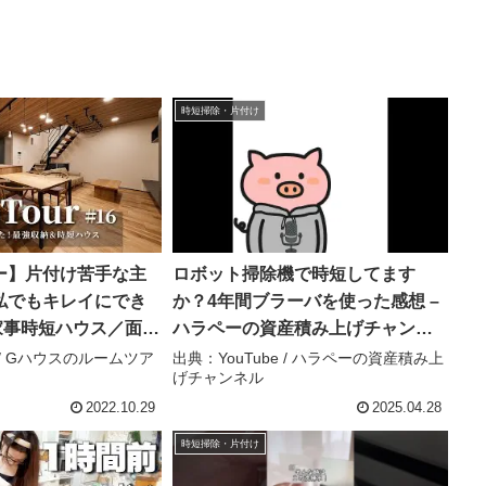
時短掃除・片付け
ー】片付け苦手な主
ロボット掃除機で時短してます
私でもキレイにでき
か？4年間ブラーバを使った感想 –
家事時短ハウス／面倒
ハラペーの資産積み上げチャンネ
！家事ラクでも非日
ル
e / Gハウスのルームツア
出典：YouTube / ハラペーの資産積み上
げチャンネル
最高の間取りの注文
ンドリー&ファミクロ
2022.10.29
2025.04.28
い – Gハウスのルー
時短掃除・片付け
ンネル