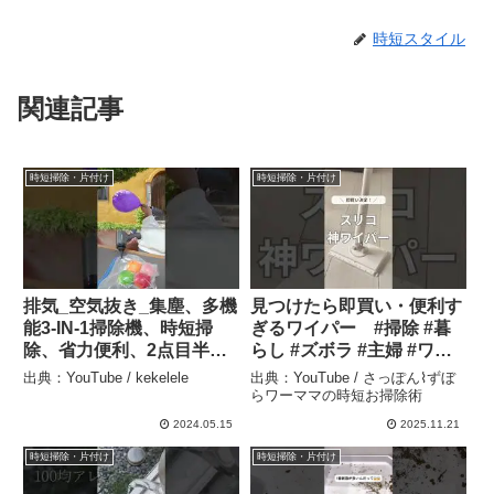
時短スタイル
関連記事
時短掃除・片付け
時短掃除・片付け
排気_空気抜き_集塵、多機
見つけたら即買い・便利す
能3-IN-1掃除機、時短掃
ぎるワイパー #掃除 #暮
除、省力便利、2点目半
らし #ズボラ #主婦 #ワー
額。 – kekelele
ママ – さっぽん⌇ずぼらワ
出典：YouTube / kekelele
出典：YouTube / さっぽん⌇ずぼ
ーママの時短お掃除術
らワーママの時短お掃除術
2024.05.15
2025.11.21
時短掃除・片付け
時短掃除・片付け