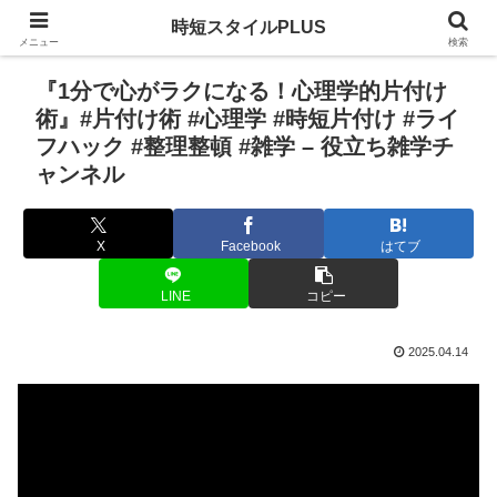
時短スタイルPLUS
メニュー
検索
『1分で心がラクになる！心理学的片付け
術』#片付け術 #心理学 #時短片付け #ライ
フハック #整理整頓 #雑学 – 役立ち雑学チ
ャンネル
X
Facebook
はてブ
LINE
コピー
2025.04.14