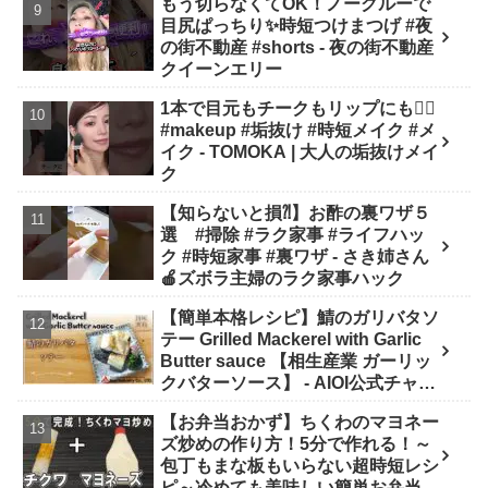
もう切らなくてOK！ノーグルーで
目尻ぱっちり✨時短つけまつげ #夜
の街不動産 #shorts - 夜の街不動産
クイーンエリー
1本で目元もチークもリップにも❤️‍🔥
#makeup #垢抜け #時短メイク #メ
イク - TOMOKA | 大人の垢抜けメイ
ク
【知らないと損⁈】お酢の裏ワザ５
選 #掃除 #ラク家事 #ライフハッ
ク #時短家事 #裏ワザ - さき姉さん
🍎ズボラ主婦のラク家事ハック
【簡単本格レシピ】鯖のガリバタソ
テー Grilled Mackerel with Garlic
Butter sauce 【相生産業 ガーリッ
クバターソース】 - AIOI公式チャン
ネル
【お弁当おかず】ちくわのマヨネー
ズ炒めの作り方！5分で作れる！～
包丁もまな板もいらない超時短レシ
ピ～冷めても美味しい簡単お弁当お