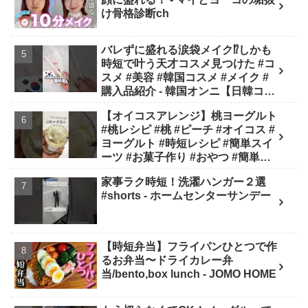
ゃべりメイクBOX
け骨格診断ch
バレずに盛れる涙袋メイク⁉︎しかも
時短で叶う天才コスメ見つけた #コ
スメ #美容 #韓国コスメ #メイク #
購入品紹介 - 韓国オンニ【日韓コス
メ・スキンケア】
【オイコスアレンジ】桃ヨーグルト
#桃レシピ #桃 #ピーチ #オイコス #
ヨーグルト #時短レシピ #簡単スイ
ーツ #お菓子作り #おやつ #簡単レ
シピ #sweets #shorts - ぶどう農家
家事ラク時短！洗濯ハンガー２選
cooking(BOTTA SWEETS)
#shorts - ホームセンターサンデー
【時短弁当】フライパンひとつで作
るお弁当〜ドライカレー弁
当/bento,box lunch - JOMO HOME