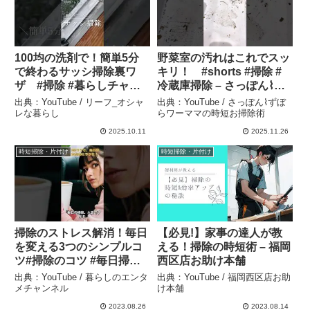
100均の洗剤で！簡単5分
野菜室の汚れはこれでスッ
で終わるサッシ掃除裏ワ
キリ！ #shorts #掃除 #
ザ #掃除 #暮らしチャン
冷蔵庫掃除 – さっぽん⌇ず
ネル #ライフハック 時 #
ぼらワーママの時短お掃除
出典：YouTube / リーフ_オシャ
出典：YouTube / さっぽん⌇ずぼ
時短掃除 #時短家事 #時短
術
レな暮らし
らワーママの時短お掃除術
節約 #重曹 #クエン酸 #ラ
2025.10.11
2025.11.26
ク家事 #ズボラ主婦 – リー
時短掃除・片付け
時短掃除・片付け
フ_オシャレな暮らし
掃除のストレス解消！毎日
【必見!】家事の達人が教
を変える3つのシンプルコ
える！掃除の時短術 – 福岡
ツ#掃除のコツ #毎日掃除 #
西区店お助け本舗
時短テクニック #家事ラク
出典：YouTube / 暮らしのエンタ
出典：YouTube / 福岡西区店お助
ラク #掃除改革 – 暮らしの
メチャンネル
け本舗
エンタメチャンネル
2023.08.26
2023.08.14