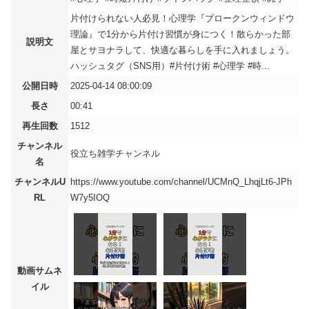
片付けられない人必見！心理学『ブロークンウィンドウ
理論』で1分から片付け習慣が身につく！散らかった部
説明文
屋とサヨナラして、快適な暮らしを手に入れましょう。
ハッシュタグ（SNS用）#片付け術 #心理学 #時...
公開日時
2025-04-14 08:00:09
長さ
00:41
再生回数
1512
チャンネル
役立ち雑学チャンネル
名
チャンネルU
https://www.youtube.com/channel/UCMnQ_LhqjLt6-JPh
RL
W7y5IOQ
動画サムネ
イル