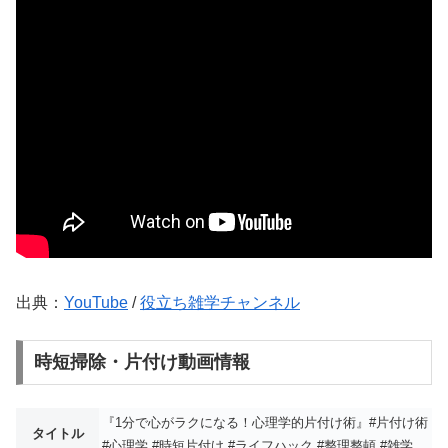
出典：
YouTube
/
役立ち雑学チャンネル
時短掃除・片付け動画情報
『1分で心がラクになる！心理学的片付け術』#片付け術
タイトル
#心理学 #時短片付け #ライフハック #整理整頓 #雑学