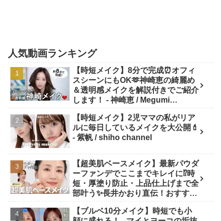
人気動画ランキング
【時短メイク】8分で完成⏰オフィ
スシーンにもOK🫶神崎恵の綺麗め
＆透明感メイクを解説付きでご紹介
します！ - 神崎恵 / Megumi
Kanzaki
【時短メイク】2児ママの私がリア
ルに毎日しているメイクを大公開💄
- 紫帆 / shiho channel
【超美肌ベースメイク】最新パウダ
ーファンデでここまでキレイに⁉️時
短・厚塗り防止・上品仕上げまで全
部叶う✨長井かおり直伝！おすすめ
アイテム✕プロの“失敗しない塗り
【ブルベ10分メイク】時短でも小
方”を徹底解説💡 - 長井かおり | おし
顔に盛れる！ - マイとヨーコの垢抜