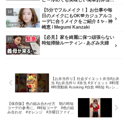
かず 節約料理/旦那弁当/毎日弁当/
【5分でフルメイク！】お仕事や毎
ちくわレシピ【bento】 - あさごは
日のメイクにもOK🫶カジュアルコ
んチャンネル
ーデに合うメイクをご紹介💄✨ - 神
崎恵 / Megumi Kanzaki
【必見】家を綺麗に保つ頑張らない
時短掃除ルーティン - あざみ夫婦
【お弁当作り】社会ダイエット弁当#お弁
当 #お弁当作り #弁当 #ダイエット #料理
#料理動画 #cooking #自炊 #時短 #レシピ
#簡単レシピ #簡単 #簡単料理 #lunch #社
会人 – HIMMEL ひんめる
【保存版】色の組み合わせ方 朝の時短
コーデの参考に。#時短コーデ #色の組
み合わせ #オレンジ #月曜日ファイト
– アキログ