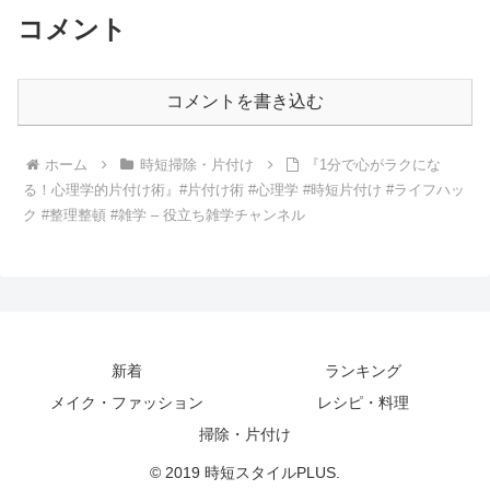
コメント
コメントを書き込む
ホーム
時短掃除・片付け
『1分で心がラクにな
る！心理学的片付け術』#片付け術 #心理学 #時短片付け #ライフハッ
ク #整理整頓 #雑学 – 役立ち雑学チャンネル
新着
ランキング
メイク・ファッション
レシピ・料理
掃除・片付け
© 2019 時短スタイルPLUS.