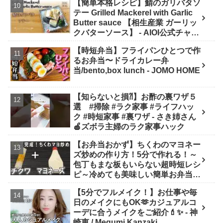
【簡単本格レシピ】鯖のガリバタソ
cooking(BOTTA SWEETS)
テー Grilled Mackerel with Garlic
Butter sauce 【相生産業 ガーリッ
クバターソース】 - AIOI公式チャン
ネル
【時短弁当】フライパンひとつで作
るお弁当〜ドライカレー弁
当/bento,box lunch - JOMO HOME
【知らないと損⁈】お酢の裏ワザ５
選 #掃除 #ラク家事 #ライフハッ
ク #時短家事 #裏ワザ - さき姉さん
🍎ズボラ主婦のラク家事ハック
【お弁当おかず】ちくわのマヨネー
ズ炒めの作り方！5分で作れる！～
包丁もまな板もいらない超時短レシ
ピ～冷めても美味しい簡単お弁当お
かず 節約料理/旦那弁当/毎日弁当/
【5分でフルメイク！】お仕事や毎
ちくわレシピ【bento】 - あさごは
日のメイクにもOK🫶カジュアルコ
んチャンネル
ーデに合うメイクをご紹介💄✨ - 神
崎恵 / Megumi Kanzaki