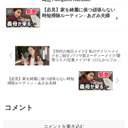
【必見】家を綺麗に保つ頑張らない
時短掃除ルーティン - あざみ夫婦
【30代の毎日メイク】私のデイリーメイ
クをご紹介🪄/ツヤ肌ヌーディーメイク/愛
用コスメ/定番メイク/すっぴんからフルメ
イク/時短メイク【佐野真依子】 – 佐野真
依子 SANOMAI
【必見】家を綺麗に保つ頑張らない時短
掃除ルーティン – あざみ夫婦
コメント
コメントを書き込む