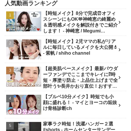
人気動画ランキング
【時短メイク】8分で完成⏰オフィ
スシーンにもOK🫶神崎恵の綺麗め
＆透明感メイクを解説付きでご紹介
します！ - 神崎恵 / Megumi
Kanzaki
【時短メイク】2児ママの私がリア
ルに毎日しているメイクを大公開💄
- 紫帆 / shiho channel
【超美肌ベースメイク】最新パウダ
ーファンデでここまでキレイに⁉️時
短・厚塗り防止・上品仕上げまで全
部叶う✨長井かおり直伝！おすすめ
アイテム✕プロの“失敗しない塗り
【ブルベ10分メイク】時短でも小
方”を徹底解説💡 - 長井かおり | おし
顔に盛れる！ - マイとヨーコの垢抜
ゃべりメイクBOX
け骨格診断ch
家事ラク時短！洗濯ハンガー２選
#shorts - ホームセンターサンデー