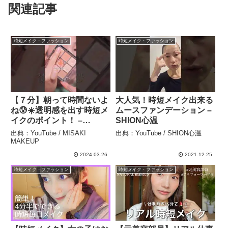
関連記事
時短メイク・ファッション
時短メイク・ファッション
【７分】朝って時間ないよ
大人気！時短メイク出来る
ね😰☀️透明感を出す時短メ
ムースファンデーション –
イクのポイント！ –
SHION心温
MISAKI MAKEUP
出典：YouTube / MISAKI
出典：YouTube / SHION心温
MAKEUP
2024.03.26
2021.12.25
時短メイク・ファッション
時短メイク・ファッション