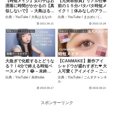
【時短メイク】女の子はお
【元美容部員】リアル仕事
洒落に時間がかかるの【真
前の１５分バタバタ時短メ
似しないで】 – 大島はるな
イク！｜休みなしのアラフ
ch
ォーワーママ｜手抜きメイ
出典：YouTube / 大島はるなch
出典：YouTube / まおめいく。
ク💄 – まおめいく。
2021.06.21
2023.10.28
時短メイク・ファッション
時短メイク・ファッション
大急ぎで化粧するとどうな
【CANMAKE】新作アイ
る？！4分で終える時短ベ
シャドウが盛れすぎた❤︎ 大
ースメイク！😂 – 未終
人可愛くアイメイク – ごん
tube
すチャンネル
出典：YouTube / 未終tube
出典：YouTube / ごんすチャンネ
ル
2023.09.17
2022.08.21
スポンサーリンク