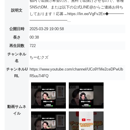
都内で垢抜け希望の方、無料で垢抜けさせるので、各種
SNSのDM、または以下の公式LINE@からご連絡お待ち
説明文
しております！応募→https://lin.ee/VgFv2En◆━━━━
━━━━━━━━━━...
公開日時
2025-03-29 19:00:58
長さ
00:38
再生回数
722
チャンネル
ちーむクズ
名
チャンネルU
https://www.youtube.com/channel/UCo9YMe2ceDPwUb
RL
R5uu7i4FQ
動画サムネ
イル