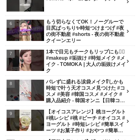
もう切らなくてOK！ノーグルーで
目尻ぱっちり✨時短つけまつげ #夜
の街不動産 #shorts - 夜の街不動産
クイーンエリー
1本で目元もチークもリップにも❤️‍🔥
#makeup #垢抜け #時短メイク #メ
イク - TOMOKA | 大人の垢抜けメイ
ク
バレずに盛れる涙袋メイク⁉︎しかも
時短で叶う天才コスメ見つけた #コ
スメ #美容 #韓国コスメ #メイク #
購入品紹介 - 韓国オンニ【日韓コス
メ・スキンケア】
【オイコスアレンジ】桃ヨーグルト
#桃レシピ #桃 #ピーチ #オイコス #
ヨーグルト #時短レシピ #簡単スイ
ーツ #お菓子作り #おやつ #簡単レ
シピ #sweets #shorts - ぶどう農家