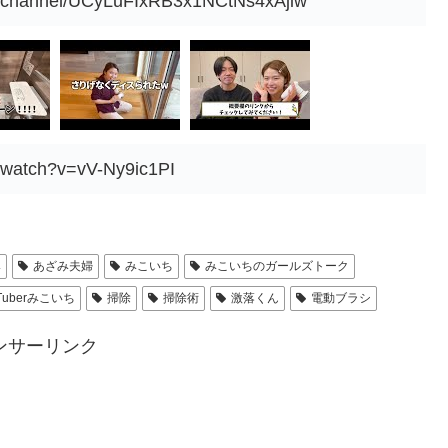
m/channel/UCyLuFIxRB3x1NCtNs4xAjiw
/watch?v=vV-Ny9ic1PI
み
あざみ夫婦
みこいち
みこいちのガールズトーク
Tuberみこいち
掃除
掃除術
激落くん
電動ブラシ
ンサーリンク