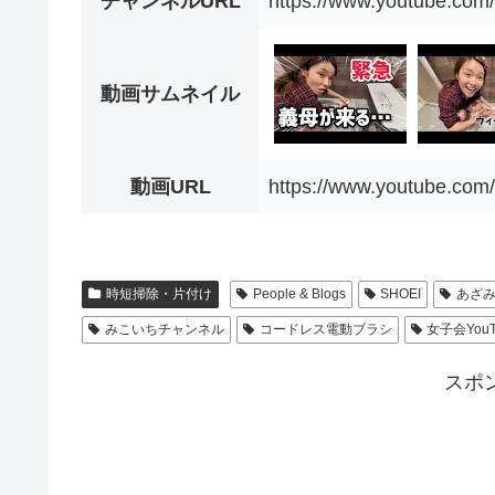
チャンネルURL
https://www.youtube.co
動画サムネイル
動画URL
https://www.youtube.com
時短掃除・片付け
People & Blogs
SHOEI
あざ
みこいちチャンネル
コードレス電動ブラシ
女子会You
スポ