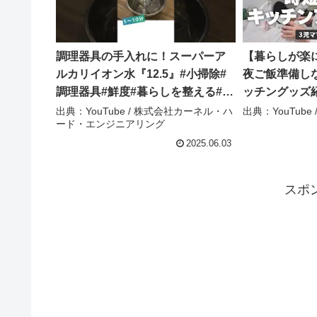
調理器具の手入れに！スーパーア
【暮らしが楽
ルカリイオン水『12.5』#小掃除#
夜ご飯準備し
調理器具#鮮度#暮らしを整える#暮
ッチングッズ紹介✨
らしのアイデア#時短家事#料理苦
らし / 収納
出典：YouTube / 株式会社カーネル・ハ
出典：YouTube /
ード・エンジニアリング
手#除菌#消臭#健康的な暮らし#ペ
ットとの暮らし#赤ちゃん – 株式会
2025.06.03
社カーネル・ハード・エンジニア
リング
スポ