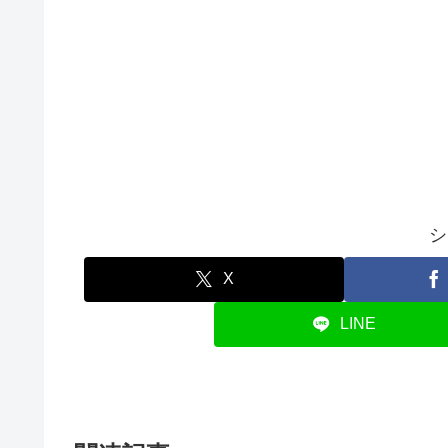
シ
X
LINE