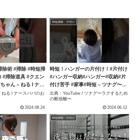
時短掃除・片付け
除術 #掃除 #時短掃
時短！ハンガーの片付け！#片付け
 #掃除道具 #クエン
#ハンガー収納#ハンガー#収納#片
ちゃん – ねる l ナー
付け苦手 #家事#時短 – ツナグ〜ラ
軽掃除テク
クするための断捨離〜
 / ねる l ナースパパのお
出典：YouTube / ツナグ〜ラクするため
の断捨離〜
2024.08.24
2024.06.12
時短掃除・片付け