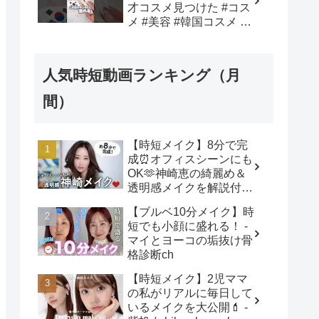
才コスメ見つけた #コス
メ #美容 #韓国コスメ #
メイク #購入品紹介 - 韓
国オンニ【日韓コスメ・
スキンケア】
人気時短動画ランキング（月
間）
【時短メイク】8分で完
成⏰オフィスシーンにも
OK🫶神崎恵の綺麗め＆
透明感メイクを解説付き
でご紹介します！ - 神崎
【ブルベ10分メイク】時
恵 / Megumi Kanzaki
短でも小顔に盛れる！ -
マイとヨーコの垢抜け骨
格診断ch
【時短メイク】2児ママ
の私がリアルに毎日して
いるメイクを大公開💄 -