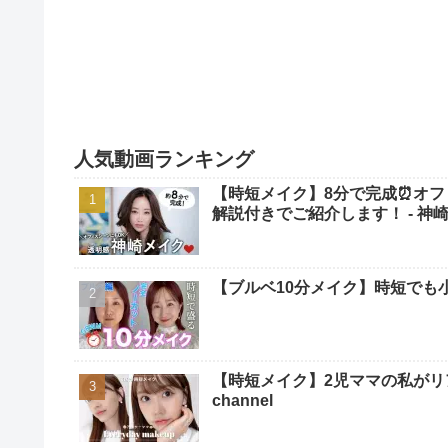
人気動画ランキング
【時短メイク】8分で完成⏰オフ
解説付きでご紹介します！ - 神崎恵 / 
【ブルベ10分メイク】時短でも小
【時短メイク】2児ママの私がリアルに毎
channel