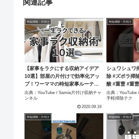
関連記事
時短掃除・片付け
時短掃除・片付け
【家事をラクにする収納アイデア
シュワシュワ掃
10選】部屋の片付けで効率化アッ
除 #ズボラ掃除
プ！ワーママの時短家事ルーティ
酸 #重曹 #重曹
ーン – Samia片付け収納チャンネ
スパパのお手
出典：YouTube / Samia片付け収納チャ
出典：YouTube
ンネル
手軽掃除テク
ル
2020.09.19
時短掃除・片付け
時短掃除・片付け