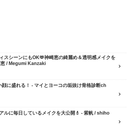
ィスシーンにもOK🫶神崎恵の綺麗め＆透明感メイクを
Megumi Kanzaki
顔に盛れる！ - マイとヨーコの垢抜け骨格診断ch
日しているメイクを大公開💄 - 紫帆 / shiho