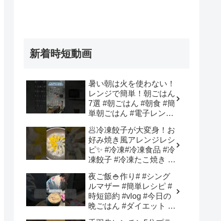
新着時短動画
暑い朝は火を使わない！
レンジで簡単！朝ごはん
7選 #朝ごはん #朝食 #簡
単朝ごはん #電子レンジ
料理 #レンジレシピ – 知
🥟冷凍餃子が大変身！お
恵の灯り
好み焼き風アレンジレシ
ピ✨ #冷凍#冷凍食品 #冷
凍餃子 #冷凍たこ焼き #
時短 – The Light Of
夜ご飯🍚作り# #シング
Gospel
ルマザー #簡単レシピ #
時短節約 #vlog #今日の
晩ごはん #ダイエット #
料理 #自炊 #cooking –