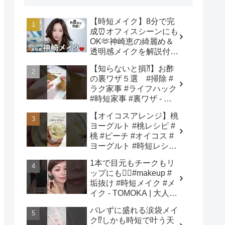
【時短メイク】8分で完
成⏰オフィスシーンにも
OK🫶神崎恵の綺麗め＆
透明感メイクを解説付き
でご紹介します！ - 神崎
【知らないと損⁈】お酢
恵 / Megumi Kanzaki
の裏ワザ５選 #掃除 #
ラク家事 #ライフハック
#時短家事 #裏ワザ - さ
き姉さん🍎ズボラ主婦の
【オイコスアレンジ】桃
ラク家事ハック
ヨーグルト #桃レシピ #
桃 #ピーチ #オイコス #
ヨーグルト #時短レシピ
#簡単スイーツ #お菓子
1本で目元もチークもリ
作り #おやつ #簡単レシ
ップにも❤️‍🔥#makeup #
ピ #sweets #shorts - ぶ
垢抜け #時短メイク #メ
どう農家cooking(BOTTA
イク - TOMOKA | 大人の
SWEETS)
垢抜けメイク
バレずに盛れる涙袋メイ
ク⁉︎しかも時短で叶う天