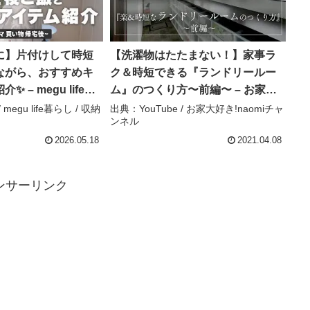
に】片付けして時短
【洗濯物はたたまない！】家事ラ
ながら、おすすめキ
ク＆時短できる『ランドリールー
 – megu life暮
ム』のつくり方〜前編〜 – お家大
好き!naomiチャンネル
 megu life暮らし / 収納
出典：YouTube / お家大好き!naomiチャ
ンネル
2026.05.18
2021.04.08
ンサーリンク