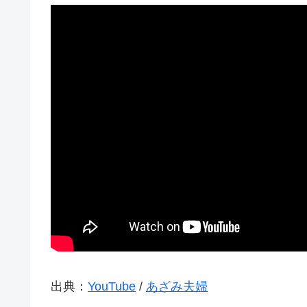
出典：
YouTube
/
あざみ夫婦