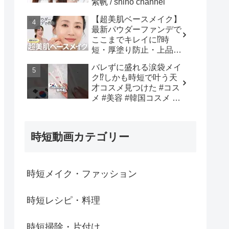
紫帆 / shiho channel
【超美肌ベースメイク】
最新パウダーファンデで
ここまでキレイに⁉️時
短・厚塗り防止・上品仕
上げまで全部叶う✨長井
バレずに盛れる涙袋メイ
かおり直伝！おすすめア
ク⁉︎しかも時短で叶う天
イテム✕プロの“失敗しな
才コスメ見つけた #コス
い塗り方”を徹底解説💡 -
メ #美容 #韓国コスメ #
長井かおり | おしゃべり
メイク #購入品紹介 - 韓
メイクBOX
国オンニ【日韓コスメ・
スキンケア】
時短動画カテゴリー
時短メイク・ファッション
時短レシピ・料理
時短掃除・片付け