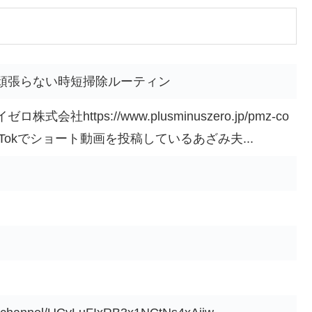
頑張らない時短掃除ルーティン
社https://www.plusminuszero.jp/pmz-co
h_lp/TikTokでショート動画を投稿しているあざみ夫...