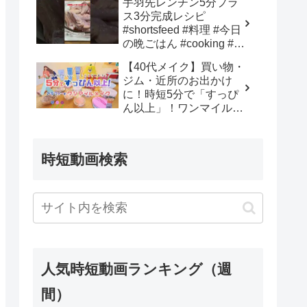
手羽先レンチン5分プラ
anoma
ス3分完成レシピ
#shortsfeed #料理 #今日
の晩ごはん #cooking #時
短節約 #簡単レシピ #お
【40代メイク】買い物・
うちごはん #料理動画 –
ジム・近所のお出かけ
おんじクッキングOnji
に！時短5分で「すっぴ
cooking
ん以上」！ワンマイルメ
イク＆神コスメ✨ – アラ
フォー女のれもんさん
時短動画検索
人気時短動画ランキング（週
間）