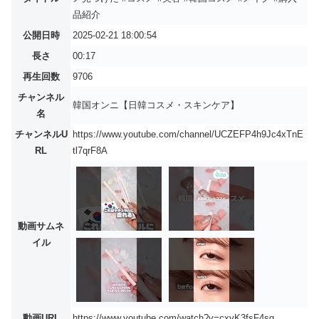
品紹介
公開日時
2025-02-21 18:00:54
長さ
00:17
再生回数
9706
チャンネル
韓国オンニ【日韓コスメ・スキンケア】
名
チャンネルU
https://www.youtube.com/channel/UCZEFP4h9Jc4xTnE
RL
tl7qrF8A
動画サムネ
イル
動画URL
https://www.youtube.com/watch?v=cxvK3fsF4sg