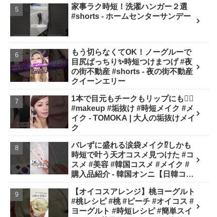
家事ラク時短！洗濯ハンガー２選
#shorts - ホームセンターサンデー
もう切らなくてOK！ノーグルーで
目尻ぱっちり✨時短つけまつげ #夜
の街不動産 #shorts - 夜の街不動産
クイーンエリー
1本で目元もチークもリップにも❤️‍🔥
#makeup #垢抜け #時短メイク #メ
イク - TOMOKA | 大人の垢抜けメイ
ク
バレずに盛れる涙袋メイク⁉︎しかも
時短で叶う天才コスメ見つけた #コ
スメ #美容 #韓国コスメ #メイク #
購入品紹介 - 韓国オンニ【日韓コス
メ・スキンケア】
【オイコスアレンジ】桃ヨーグルト
#桃レシピ #桃 #ピーチ #オイコス #
ヨーグルト #時短レシピ #簡単スイ