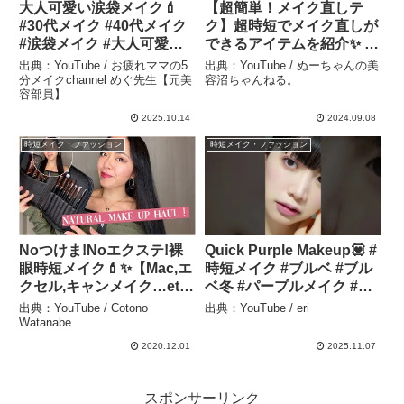
大人可愛い涙袋メイク💄
【超簡単！メイク直しテ
#30代メイク #40代メイク
ク】超時短でメイク直しが
#涙袋メイク #大人可愛い #
できるアイテムを紹介✨ –
アラサーママ #アラフォー
ぬーちゃんの美容沼ちゃん
出典：YouTube / お疲れママの5
出典：YouTube / ぬーちゃんの美
ママ #時短メイク #美容 –
ねる。
分メイクchannel めぐ先生【元美
容沼ちゃんねる。
容部員】
お疲れママの5分メイク
channel めぐ先生【元美容
2025.10.14
2024.09.08
部員】
時短メイク・ファッション
時短メイク・ファッション
Noつけま!Noエクステ!裸
Quick Purple Makeup💟 #
眼時短メイク💄✨【Mac,エ
時短メイク #ブルベ #ブル
クセル,キャンメイク…etc
ベ冬 #パープルメイク #透
💓】 – Cotono Watanabe
明感メイク #shorts
出典：YouTube / Cotono
出典：YouTube / eri
#makeupshorts
Watanabe
#swatches – eri
2020.12.01
2025.11.07
スポンサーリンク