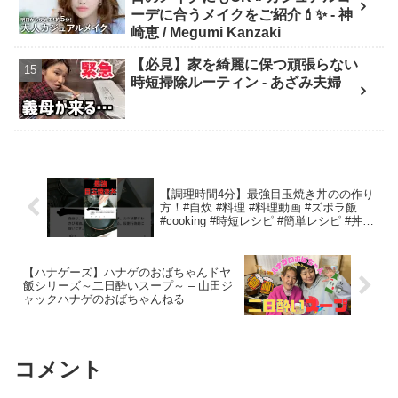
んチャンネル
ーデに合うメイクをご紹介💄✨ - 神
崎恵 / Megumi Kanzaki
【必見】家を綺麗に保つ頑張らない
時短掃除ルーティン - あざみ夫婦
【調理時間4分】最強目玉焼き丼のの作り
方！#自炊 #料理 #料理動画 #ズボラ飯
#cooking #時短レシピ #簡単レシピ #丼 –
だんぼ【時短飯を作る限界サラリーマ
ン】
【ハナゲーズ】ハナゲのおばちゃんドヤ
飯シリーズ～二日酔いスープ～ – 山田ジ
ャックハナゲのおばちゃんねる
コメント