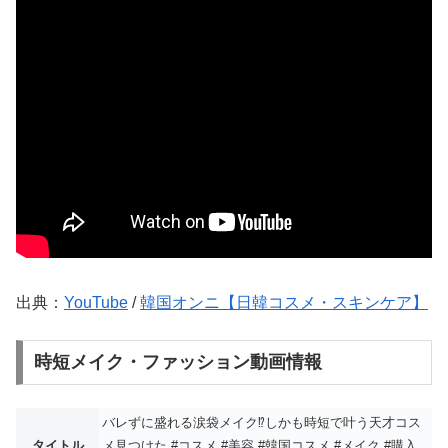
出典：
YouTube
/
韓国オンニ【日韓コスメ・スキンケア】
時短メイク・ファッション動画情報
バレずに盛れる涙袋メイク⁉︎しかも時短で叶う天才コス
タイトル
メ見つけた #コスメ #美容 #韓国コスメ #メイク #購入