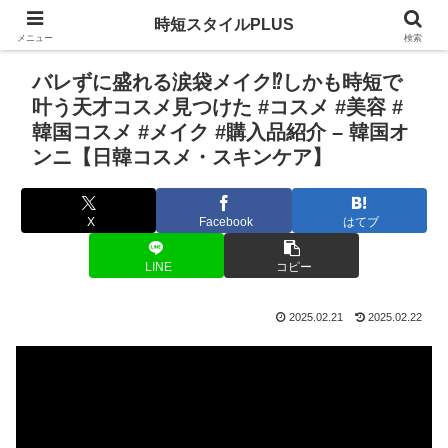
時短スタイルPLUS
メニュー
検索
バレずに盛れる涙袋メイク⁉︎しかも時短で
叶う天才コスメ見つけた #コスメ #美容 #
韓国コスメ #メイク #購入品紹介 – 韓国オ
ンニ【日韓コスメ・スキンケア】
X
Facebook
はてブ
LINE
コピー
2025.02.21
2025.02.22