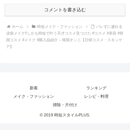
コメントを書き込む
ホーム
時短メイク・ファッション
バレずに盛れる
涙袋メイク⁉︎しかも時短で叶う天才コスメ見つけた #コスメ #美容 #韓
国コスメ #メイク #購入品紹介 – 韓国オンニ【日韓コスメ・スキンケ
ア】
新着
ランキング
メイク・ファッション
レシピ・料理
掃除・片付け
© 2019 時短スタイルPLUS.