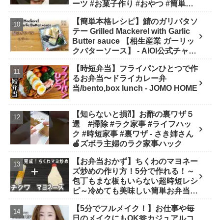
ーツ #お菓子作り #おやつ #簡単レ
シピ #sweets #shorts - ぶどう農家
【簡単本格レシピ】鯖のガリバタソ
cooking(BOTTA SWEETS)
テー Grilled Mackerel with Garlic
Butter sauce 【相生産業 ガーリッ
クバターソース】 - AIOI公式チャン
ネル
【時短弁当】フライパンひとつで作
るお弁当〜ドライカレー弁
当/bento,box lunch - JOMO HOME
【知らないと損⁈】お酢の裏ワザ５
選 #掃除 #ラク家事 #ライフハッ
ク #時短家事 #裏ワザ - さき姉さん
🍎ズボラ主婦のラク家事ハック
【お弁当おかず】ちくわのマヨネー
ズ炒めの作り方！5分で作れる！～
包丁もまな板もいらない超時短レシ
ピ～冷めても美味しい簡単お弁当お
かず 節約料理/旦那弁当/毎日弁当/
【5分でフルメイク！】お仕事や毎
ちくわレシピ【bento】 - あさごは
日のメイクにもOK🫶カジュアルコ