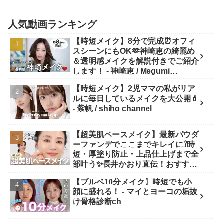
人気動画ランキング
【時短メイク】8分で完成⏰オフィ
スシーンにもOK🫶神崎恵の綺麗め
＆透明感メイクを解説付きでご紹介
します！ - 神崎恵 / Megumi
Kanzaki
【時短メイク】2児ママの私がリア
ルに毎日しているメイクを大公開💄
- 紫帆 / shiho channel
【超美肌ベースメイク】最新パウダ
ーファンデでここまでキレイに⁉️時
短・厚塗り防止・上品仕上げまで全
部叶う✨長井かおり直伝！おすすめ
アイテム✕プロの“失敗しない塗り
【ブルベ10分メイク】時短でも小
方”を徹底解説💡 - 長井かおり | おし
顔に盛れる！ - マイとヨーコの垢抜
ゃべりメイクBOX
け骨格診断ch