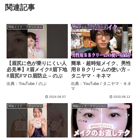
関連記事
時短メイク・ファッション
時短メイク・ファッション
【眉尻に色が乗りにくい人
簡単・超時短メイク、男性
必見🌟】#眉メイク#眉下地
用ＢＢクリームの使い方 –
#眉尻#マロ眉防止 – のぶ
タニヤマ・キネマ
出典：YouTube / のぶ
出典：YouTube / タニヤマ・キネ
マ
2024.06.07
2020.08.12
時短メイク・ファッション
時短メイク・ファッション