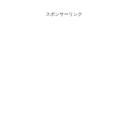
スポンサーリンク