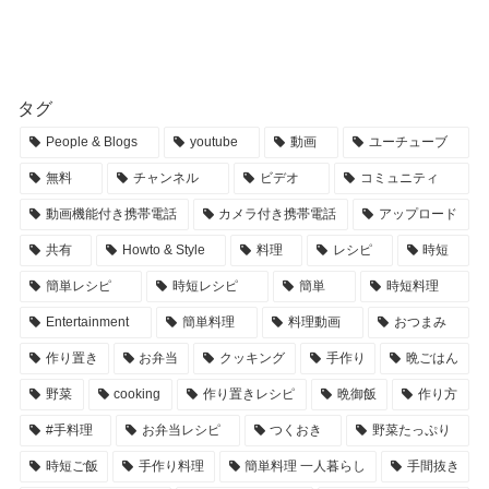
タグ
People & Blogs
youtube
動画
ユーチューブ
無料
チャンネル
ビデオ
コミュニティ
動画機能付き携帯電話
カメラ付き携帯電話
アップロード
共有
Howto & Style
料理
レシピ
時短
簡単レシピ
時短レシピ
簡単
時短料理
Entertainment
簡単料理
料理動画
おつまみ
作り置き
お弁当
クッキング
手作り
晩ごはん
野菜
cooking
作り置きレシピ
晩御飯
作り方
#手料理
お弁当レシピ
つくおき
野菜たっぷり
時短ご飯
手作り料理
簡単料理 一人暮らし
手間抜き