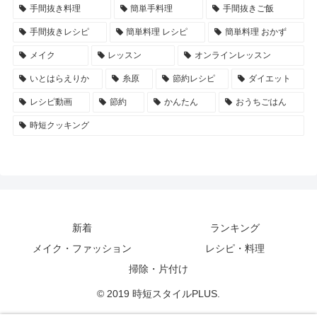
手間抜き料理
簡単手料理
手間抜きご飯
手間抜きレシピ
簡単料理 レシピ
簡単料理 おかず
メイク
レッスン
オンラインレッスン
いとはらえりか
糸原
節約レシピ
ダイエット
レシピ動画
節約
かんたん
おうちごはん
時短クッキング
新着
ランキング
メイク・ファッション
レシピ・料理
掃除・片付け
© 2019 時短スタイルPLUS.