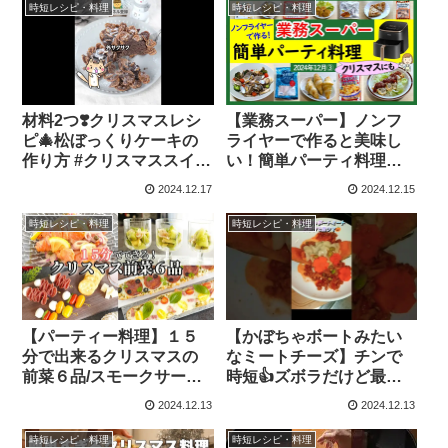
し！！ケーキを足せばお
時短レシピ・料理
時短レシピ・料理
腹いっぱいになりますよ♪
– ゆもんち
材料2つ❣️クリスマスレシ
【業務スーパー】ノンフ
ピ🎄松ぼっくりケーキの
ライヤーで作ると美味し
作り方 #クリスマススイー
い！簡単パーティ料理！
ツ #時短レシピ # #簡単ス
業スーマニアおすすめ購
2024.12.17
2024.12.15
イーツ – ひまひよ
入品紹介♪(2024年12月
③）GYOMU
時短レシピ・料理
時短レシピ・料理
SUPERMARKET JAPAN
– スパ子チャンネル
【パーティー料理】１５
【かぼちゃボートみたい
分で出来るクリスマスの
なミートチーズ】チンで
前菜６品/スモークサーモ
時短👍️ズボラだけど最高
ンのマリネ/ピザ/ピンチョ
に旨い😋 – がんばる50
2024.12.13
2024.12.13
ス/オードブル/キウイとア
ボカドのサラダ/おつまみ/
時短レシピ・料理
時短レシピ・料理