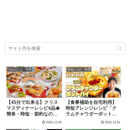
時短レシピ・料理
時短レシピ・料理
【45分で出来る】クリス
【食事補助を自宅利用】
マスディナーレシピ4品🎄
時短アレンジレシピ「ク
簡単・時短・節約なのに
ラムチャウダーポットパ
手抜き感なしの豪華さで
イ」 – オフィス社食 | ES
2025.12.05
2025.12.01
満足できる事間違いな
チャンネル