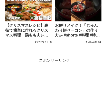
居酒屋/ワインに合う/作り
置き/常備菜/夕食/時短 – お
もてなし料理とパーティ
ー料理
【クリスマスレシピ】裏
お餅リメイク！「じゅん
技で簡単に作れるクリス
わり餅ベーコン」の作り
マス料理｜鶏もも肉レシ
方🍳 #shorts #料理 #時短
ピ｜クリスマスメイン料
– いとえり時短クッキング
2024.11.30
2024.01.04
理｜クリスマスメニュー
｜おうちクリスマス – お
弁当リモ
スポンサーリンク