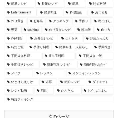
簡単レシピ
時短レシピ
簡単
時短料理
Entertainment
簡単料理
料理動画
おつまみ
作り置き
お弁当
クッキング
手作り
晩ごはん
野菜
cooking
作り置きレシピ
晩御飯
作り方
#手料理
お弁当レシピ
つくおき
野菜たっぷり
時短ご飯
手作り料理
簡単料理 一人暮らし
手間抜き
手間抜き料理
簡単手料理
手間抜きご飯
手間抜きレシピ
簡単料理 レシピ
簡単料理 おかず
メイク
レッスン
オンラインレッスン
いとはらえりか
糸原
節約レシピ
ダイエット
レシピ動画
節約
かんたん
おうちごはん
時短クッキング
次のページ