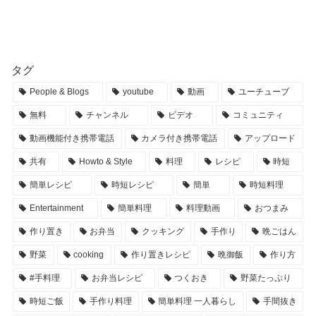
タグ
People & Blogs
youtube
動画
ユーチューブ
無料
チャンネル
ビデオ
コミュニティ
動画機能付き携帯電話
カメラ付き携帯電話
アップロード
共有
Howto & Style
料理
レシピ
時短
簡単レシピ
時短レシピ
簡単
時短料理
Entertainment
簡単料理
料理動画
おつまみ
作り置き
お弁当
クッキング
手作り
晩ごはん
野菜
cooking
作り置きレシピ
晩御飯
作り方
#手料理
お弁当レシピ
つくおき
野菜たっぷり
時短ご飯
手作り料理
簡単料理 一人暮らし
手間抜き