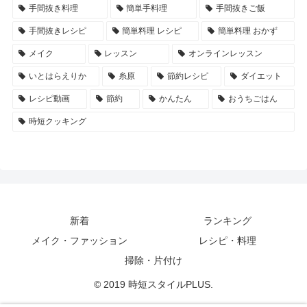
手間抜き料理
簡単手料理
手間抜きご飯
手間抜きレシピ
簡単料理 レシピ
簡単料理 おかず
メイク
レッスン
オンラインレッスン
いとはらえりか
糸原
節約レシピ
ダイエット
レシピ動画
節約
かんたん
おうちごはん
時短クッキング
新着
ランキング
メイク・ファッション
レシピ・料理
掃除・片付け
© 2019 時短スタイルPLUS.