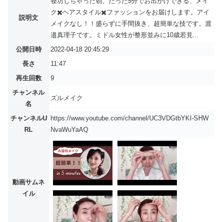
寝坊しちゃった朝、たった5分でお出かけできる、メイ
ク✖️ヘアスタイル✖️ファッションをお届けします。アイ
説明文
メイクなし！！盛らずに手間抜き、超簡単な技です。渡
邉真理子です。ミドル女性が整形並みに10歳若見...
公開日時
2022-04-18 20:45:29
長さ
11:47
再生回数
9
チャンネル
ズルメイク
名
チャンネルU
https://www.youtube.com/channel/UC3VDGtbYKI-SHW
RL
NvaWuYaAQ
動画サムネ
イル