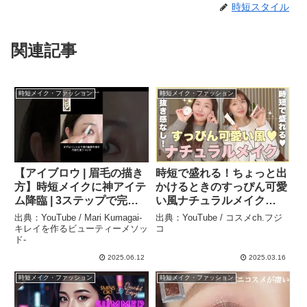
時短スタイル
関連記事
時短メイク・ファッション
時短メイク・ファッション
【アイブロウ | 眉毛の描き
時短で盛れる！ちょっと出
方】時短メイクに神アイテ
かけるときのすっぴん可愛
ム降臨 | 3ステップで完
い風ナチュラルメイク
成！アイブロウメイク術1
♡【フジコ】 – コスメch.
出典：YouTube / Mari Kumagai-
出典：YouTube / コスメch.フジ
分で誰でも簡単褒められ眉
フジコ
キレイを作るビューティーメソッ
コ
ド-
毛を描く【メイク初心者 |
おすすめコスメ | プチプラ
2025.06.12
2025.03.16
コスメ】 – Mari Kumagai-
時短メイク・ファッション
時短メイク・ファッション
キレイを作るビューティー
メソッド-