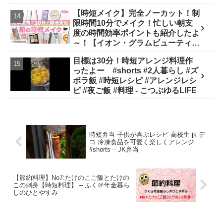
【時短メイク】完全ノーカット！制
限時間10分でメイク！忙しい朝支
度の時間効率ポイントも紹介したよ
～！【イオン・グラムビューティー
ク公式】 - GBチャン【イオン・グ
目標は30分！時短アレンジ料理作
ラムビューティーク公式】
ったよー #shorts #2人暮らし #ズ
ボラ飯 #時短レシピ #アレンジレシ
ピ #夜ご飯 #料理 - こつぶゆるLIFE
時短弁当 子供が喜ぶレシピ 高校生 jk デ
コ 冷凍食品を可愛く楽しくアレンジ
#shorts – JK弁当
【節約料理】No7:たけのこご飯とたけの
この刺身【時短料理】 – ふく＠年金暮ら
しのひとやすみ