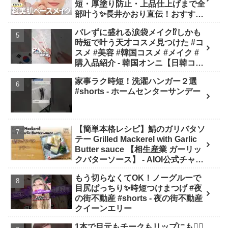
短・厚塗り防止・上品仕上げまで全
部叶う✨長井かおり直伝！おすすめ
アイテム✕プロの“失敗しない塗り
バレずに盛れる涙袋メイク⁉︎しかも
方”を徹底解説💡 - 長井かおり | おし
時短で叶う天才コスメ見つけた #コ
ゃべりメイクBOX
スメ #美容 #韓国コスメ #メイク #
購入品紹介 - 韓国オンニ【日韓コス
メ・スキンケア】
家事ラク時短！洗濯ハンガー２選
#shorts - ホームセンターサンデー
【簡単本格レシピ】鯖のガリバタソ
テー Grilled Mackerel with Garlic
Butter sauce 【相生産業 ガーリッ
クバターソース】 - AIOI公式チャン
ネル
もう切らなくてOK！ノーグルーで
目尻ぱっちり✨時短つけまつげ #夜
の街不動産 #shorts - 夜の街不動産
クイーンエリー
1本で目元もチークもリップにも❤️‍🔥