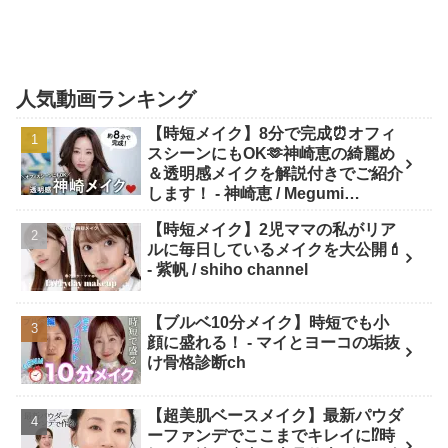
人気動画ランキング
【時短メイク】8分で完成⏰オフィ
スシーンにもOK🫶神崎恵の綺麗め
＆透明感メイクを解説付きでご紹介
します！ - 神崎恵 / Megumi
Kanzaki
【時短メイク】2児ママの私がリア
ルに毎日しているメイクを大公開💄
- 紫帆 / shiho channel
【ブルベ10分メイク】時短でも小
顔に盛れる！ - マイとヨーコの垢抜
け骨格診断ch
【超美肌ベースメイク】最新パウダ
ーファンデでここまでキレイに⁉️時