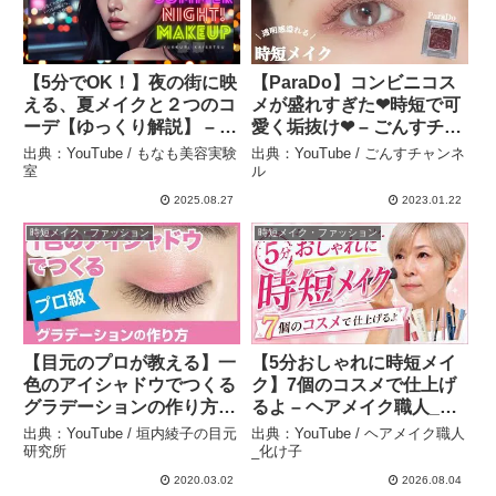
【5分でOK！】夜の街に映
【ParaDo】コンビニコス
える、夏メイクと２つのコ
メが盛れすぎた❤︎時短で可
ーデ【ゆっくり解説】 – も
愛く垢抜け❤︎ – ごんすチャ
なも美容実験室
ンネル
出典：YouTube / もなも美容実験
出典：YouTube / ごんすチャンネ
室
ル
2025.08.27
2023.01.22
時短メイク・ファッション
時短メイク・ファッション
【目元のプロが教える】一
【5分おしゃれに時短メイ
色のアイシャドウでつくる
ク】7個のコスメで仕上げ
グラデーションの作り方｜
るよ – ヘアメイク職人_化
垣内綾子の目元研究所
け子
出典：YouTube / 垣内綾子の目元
出典：YouTube / ヘアメイク職人
#008 – 垣内綾子の目元研
研究所
_化け子
究所
2020.03.02
2026.08.04