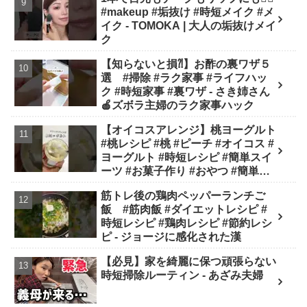
#makeup #垢抜け #時短メイク #メ
イク - TOMOKA | 大人の垢抜けメイ
ク
【知らないと損⁈】お酢の裏ワザ５
選 #掃除 #ラク家事 #ライフハッ
ク #時短家事 #裏ワザ - さき姉さん
🍎ズボラ主婦のラク家事ハック
【オイコスアレンジ】桃ヨーグルト
#桃レシピ #桃 #ピーチ #オイコス #
ヨーグルト #時短レシピ #簡単スイ
ーツ #お菓子作り #おやつ #簡単レ
シピ #sweets #shorts - ぶどう農家
筋トレ後の鶏肉ペッパーランチご
cooking(BOTTA SWEETS)
飯 #筋肉飯 #ダイエットレシピ #
時短レシピ #鶏肉レシピ #節約レシ
ピ - ジョージに感化された漢
【必見】家を綺麗に保つ頑張らない
時短掃除ルーティン - あざみ夫婦