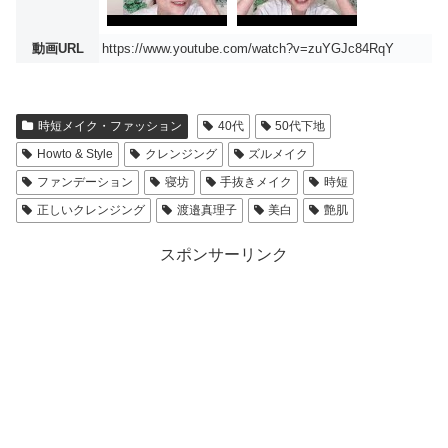
動画URL
https://www.youtube.com/watch?v=zuYGJc84RqY
時短メイク・ファッション
40代
50代下地
Howto & Style
クレンジング
ズルメイク
ファンデーション
寝坊
手抜きメイク
時短
正しいクレンジング
渡邉真理子
美白
艶肌
スポンサーリンク