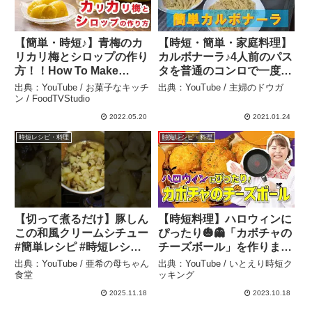
【簡単・時短♪】青梅のカ
【時短・簡単・家庭料理】
リカリ梅とシロップの作り
カルボナーラ♪4人前のパス
方！！How To Make
タを普通のコンロで一度に
“Crunchy Pickled Green
茹でる – 主婦のドウガ
出典：YouTube / お菓子なキッチ
出典：YouTube / 主婦のドウガ
Plum & Plum syrup
ン / FoodTVStudio
”recipe – お菓子なキッチ
2022.05.20
2021.01.24
ン / FoodTVStudio
時短レシピ・料理
時短レシピ・料理
【切って煮るだけ】豚しん
【時短料理】ハロウィンに
この和風クリームシチュー
ぴったり🎃👻「カボチャの
#簡単レシピ #時短レシピ #
チーズボール」を作りま
亜希の母ちゃん食堂 – 亜希
す‼️🔥🍳 – いとえり時短ク
出典：YouTube / 亜希の母ちゃん
出典：YouTube / いとえり時短ク
の母ちゃん食堂
ッキング
食堂
ッキング
2025.11.18
2023.10.18