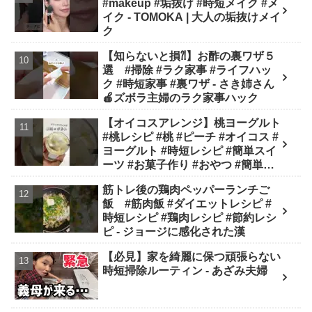
#makeup #垢抜け #時短メイク #メ
イク - TOMOKA | 大人の垢抜けメイ
ク
【知らないと損⁈】お酢の裏ワザ５
選 #掃除 #ラク家事 #ライフハッ
ク #時短家事 #裏ワザ - さき姉さん
🍎ズボラ主婦のラク家事ハック
【オイコスアレンジ】桃ヨーグルト
#桃レシピ #桃 #ピーチ #オイコス #
ヨーグルト #時短レシピ #簡単スイ
ーツ #お菓子作り #おやつ #簡単レ
シピ #sweets #shorts - ぶどう農家
筋トレ後の鶏肉ペッパーランチご
cooking(BOTTA SWEETS)
飯 #筋肉飯 #ダイエットレシピ #
時短レシピ #鶏肉レシピ #節約レシ
ピ - ジョージに感化された漢
【必見】家を綺麗に保つ頑張らない
時短掃除ルーティン - あざみ夫婦