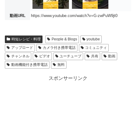
動画URL
https://www.youtube.com/watch?v=G-zwPuW9jt0
時短レシピ・料理
People & Blogs
youtube
アップロード
カメラ付き携帯電話
コミュニティ
チャンネル
ビデオ
ユーチューブ
共有
動画
動画機能付き携帯電話
無料
スポンサーリンク