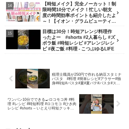
【時短メイク】完全ノーカット！制
限時間10分でメイク！忙しい朝支
度の時間効率ポイントも紹介したよ
～！【イオン・グラムビューティー
ク公式】 - GBチャン【イオン・グ
目標は30分！時短アレンジ料理作
ラムビューティーク公式】
ったよー #shorts #2人暮らし #ズ
ボラ飯 #時短レシピ #アレンジレシ
ピ #夜ご飯 #料理 - こつぶゆるLIFE
税理士職員が250円で作れる納豆スタミナ
パスタ #料理 #簡単レシピ#アラサー#独
身#時短#パスタ#夏#夏バテ#パスタ#スタ
ミナ#納豆#節約#税理士#税金#お金 – た
か@税理士職員の簡単節約レシピ
ワンパン10分でできる🍳ロコモコ丼 #料
理 #レシピ #時短料理 #ロコモコ #ひき肉
レシピ #shorts – いとえり時短クッキン
グ