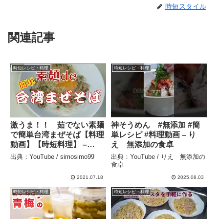
時短スタイル
関連記事
時短レシピ・料理
時短レシピ・料理
激うま！！ 茹でない素麺
神そうめん #無添加 #簡
で簡単台湾まぜそば【料理
単レシピ #料理動画 – り
動画】【時短料理】 –
え 無添加の食卓
simosimo99
出典：YouTube / simosimo99
出典：YouTube / りえ 無添加の
食卓
2021.07.18
2025.08.03
時短レシピ・料理
時短レシピ・料理