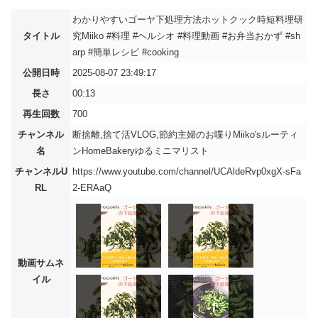
わかりやすいゴーヤ下処理方法ホットクック時短料理研
タイトル
究Miiko #料理 #ヘルシオ #料理動画 #お弁当おかず #sh
arp #簡単レシピ #cooking
公開日時
2025-08-07 23:49:17
長さ
00:13
再生回数
700
チャンネル
断捨離,捨て活VLOG,節約主婦のお喋りMiiko'sルーティ
名
ンHomeBakeryゆるミニマリスト
チャンネルU
https://www.youtube.com/channel/UCAldeRvp0xgX-sFa
RL
2-ERAaQ
動画サムネ
イル