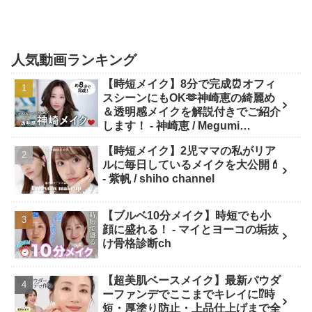
人気動画ランキング
【時短メイク】8分で完成⏰オフィ
スシーンにもOK🫶神崎恵の綺麗め
＆透明感メイクを解説付きでご紹介
します！ - 神崎恵 / Megumi
Kanzaki
【時短メイク】2児ママの私がリア
ルに毎日しているメイクを大公開💄
- 紫帆 / shiho channel
【ブルベ10分メイク】時短でも小
顔に盛れる！ - マイとヨーコの垢抜
け骨格診断ch
【超美肌ベースメイク】最新パウダ
ーファンデでここまでキレイに⁉️時
短・厚塗り防止・上品仕上げまで全