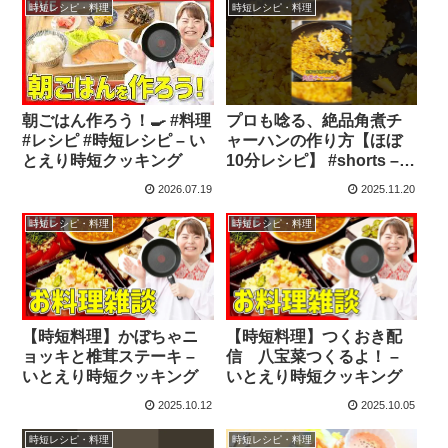
時短レシピ・料理
時短レシピ・料理
朝ごはん作ろう！🍳 #料理
プロも唸る、絶品角煮チ
#レシピ #時短レシピ – い
ャーハンの作り方【ほぼ
とえり時短クッキング
10分レシピ】 #shorts –
ほぼ10分レシピ@森本晴
2026.07.19
2025.11.20
貴
時短レシピ・料理
時短レシピ・料理
【時短料理】かぼちゃニ
【時短料理】つくおき配
ョッキと椎茸ステーキ –
信 八宝菜つくるよ！ –
いとえり時短クッキング
いとえり時短クッキング
2025.10.12
2025.10.05
時短レシピ・料理
時短レシピ・料理