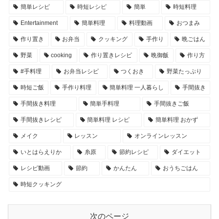
簡単レシピ
時短レシピ
簡単
時短料理
Entertainment
簡単料理
料理動画
おつまみ
作り置き
お弁当
クッキング
手作り
晩ごはん
野菜
cooking
作り置きレシピ
晩御飯
作り方
#手料理
お弁当レシピ
つくおき
野菜たっぷり
時短ご飯
手作り料理
簡単料理 一人暮らし
手間抜き
手間抜き料理
簡単手料理
手間抜きご飯
手間抜きレシピ
簡単料理 レシピ
簡単料理 おかず
メイク
レッスン
オンラインレッスン
いとはらえりか
糸原
節約レシピ
ダイエット
レシピ動画
節約
かんたん
おうちごはん
時短クッキング
次のページ