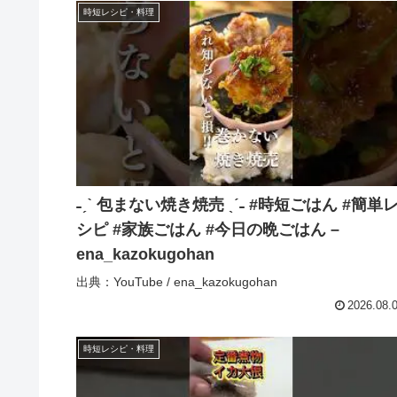
時短レシピ・料理
˗ˏˋ 包まない焼き焼売 ˎˊ˗ #時短ごはん #簡単
シピ #家族ごはん #今日の晩ごはん –
ena_kazokugohan
出典：YouTube / ena_kazokugohan
2026.08.
時短レシピ・料理