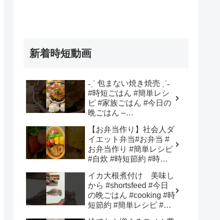
新着時短動画
˗ˏˋ 包まない焼き焼売 ˎˊ˗
#時短ごはん #簡単レシ
ピ #家族ごはん #今日の
晩ごはん –
ena_kazokugohan
【お弁当作り】社会人ダ
イエット弁当#お弁当 #
お弁当作り #簡単レシピ
#自炊 #時短節約 #時短 #
料理 #料理動画 #cooking
イカ大根煮付け 美味し
#同棲 #ご飯 #lunch #社
から #shortsfeed #今日
会人 #ダイエット –
の晩ごはん #cooking #時
HIMMEL ひんめる
短節約 #簡単レシピ #煮
る #料理練習 – おんじク