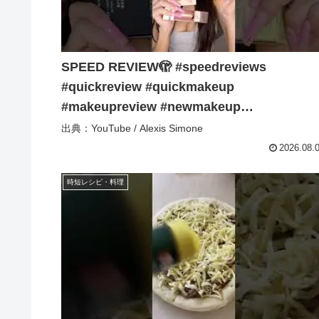
SPEED REVIEW🫣 #speedreviews
#quickreview #quickmakeup
#makeupreview #newmakeup
#drugstoremakeup – Alexis Simone
出典：YouTube / Alexis Simone
2026.08.
時短レシピ・料理