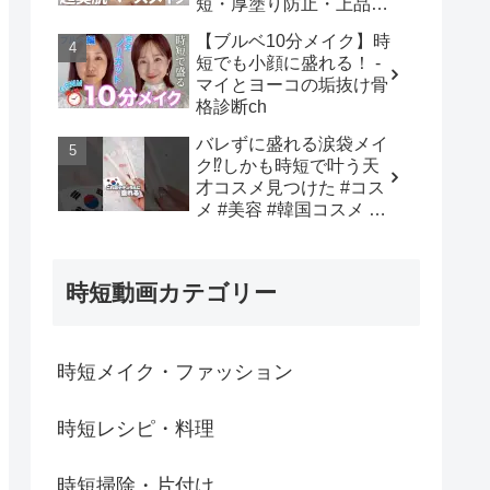
短・厚塗り防止・上品仕
上げまで全部叶う✨長井
【ブルベ10分メイク】時
かおり直伝！おすすめア
短でも小顔に盛れる！ -
イテム✕プロの“失敗しな
マイとヨーコの垢抜け骨
い塗り方”を徹底解説💡 -
格診断ch
長井かおり | おしゃべり
メイクBOX
バレずに盛れる涙袋メイ
ク⁉︎しかも時短で叶う天
才コスメ見つけた #コス
メ #美容 #韓国コスメ #
メイク #購入品紹介 - 韓
国オンニ【日韓コスメ・
スキンケア】
時短動画カテゴリー
時短メイク・ファッション
時短レシピ・料理
時短掃除・片付け