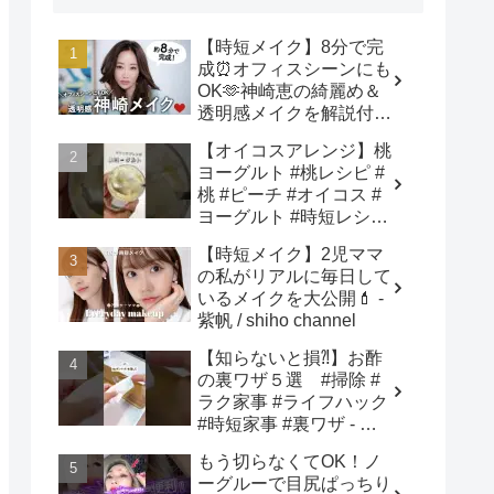
【時短メイク】8分で完
成⏰オフィスシーンにも
OK🫶神崎恵の綺麗め＆
透明感メイクを解説付き
でご紹介します！ - 神崎
【オイコスアレンジ】桃
恵 / Megumi Kanzaki
ヨーグルト #桃レシピ #
桃 #ピーチ #オイコス #
ヨーグルト #時短レシピ
#簡単スイーツ #お菓子
【時短メイク】2児ママ
作り #おやつ #簡単レシ
の私がリアルに毎日して
ピ #sweets #shorts - ぶ
いるメイクを大公開💄 -
どう農家cooking(BOTTA
紫帆 / shiho channel
SWEETS)
【知らないと損⁈】お酢
の裏ワザ５選 #掃除 #
ラク家事 #ライフハック
#時短家事 #裏ワザ - さ
き姉さん🍎ズボラ主婦の
もう切らなくてOK！ノ
ラク家事ハック
ーグルーで目尻ぱっちり