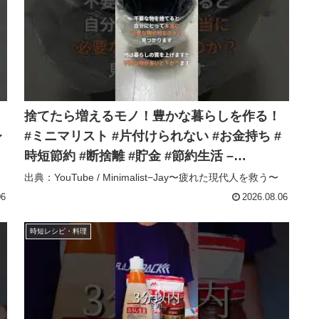
捨てたら増えるモノ！豊かな暮らしを作る！
レ
#ミニマリスト #片付けられない #お金持ち #
時短節約 #断捨離 #貯金 #節約生活 –
Minimalist−Jay〜疲れた現代人を救う〜
出典：YouTube / Minimalist−Jay〜疲れた現代人を救う〜
06
2026.08.06
時短レシピ・料理