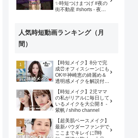
✨時短つけまつげ #夜の
街不動産 #shorts - 夜の
街不動産クイーンエリー
人気時短動画ランキング（月
間）
【時短メイク】8分で完
成⏰オフィスシーンにも
OK🫶神崎恵の綺麗め＆
透明感メイクを解説付き
でご紹介します！ - 神崎
【時短メイク】2児ママ
恵 / Megumi Kanzaki
の私がリアルに毎日して
いるメイクを大公開💄 -
紫帆 / shiho channel
【超美肌ベースメイク】
最新パウダーファンデで
ここまでキレイに⁉️時