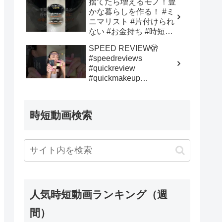
捨てたら増えるモノ！豊
ッキングOnji cooking
かな暮らしを作る！ #ミ
ニマリスト #片付けられ
ない #お金持ち #時短節
約 #断捨離 #貯金 #節約
SPEED REVIEW🫣
生活 – Minimalist−Jay〜
#speedreviews
疲れた現代人を救う〜
#quickreview
#quickmakeup
#makeupreview
#newmakeup
#drugstoremakeup –
時短動画検索
Alexis Simone
人気時短動画ランキング（週
間）