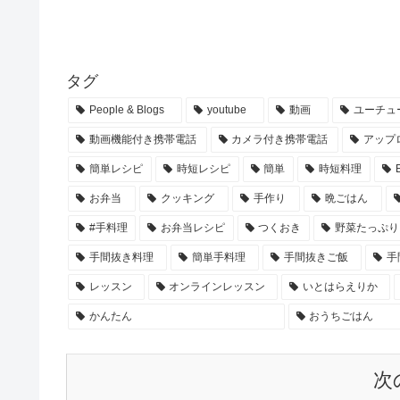
タグ
People & Blogs
youtube
動画
ユーチュ
動画機能付き携帯電話
カメラ付き携帯電話
アップ
簡単レシピ
時短レシピ
簡単
時短料理
お弁当
クッキング
手作り
晩ごはん
#手料理
お弁当レシピ
つくおき
野菜たっぷり
手間抜き料理
簡単手料理
手間抜きご飯
手
レッスン
オンラインレッスン
いとはらえりか
かんたん
おうちごはん
次