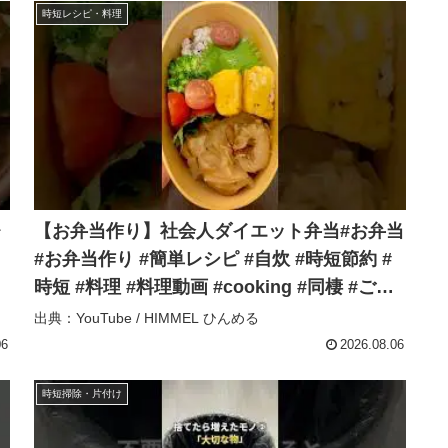
時短レシピ・料理
レ
【お弁当作り】社会人ダイエット弁当#お弁当
#お弁当作り #簡単レシピ #自炊 #時短節約 #
時短 #料理 #料理動画 #cooking #同棲 #ご飯
#lunch #社会人 #ダイエット – HIMMEL ひん
出典：YouTube / HIMMEL ひんめる
める
06
2026.08.06
時短掃除・片付け