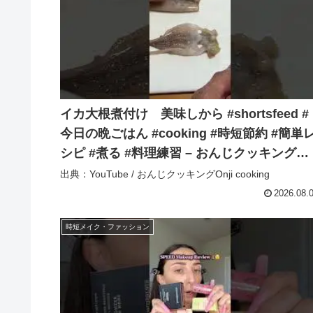
イカ大根煮付け 美味しから #shortsfeed #
今日の晩ごはん #cooking #時短節約 #簡単
シピ #煮る #料理練習 – おんじクッキング
Onji cooking
出典：YouTube / おんじクッキングOnji cooking
2026.08.
時短メイク・ファッション