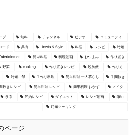
ーブ
無料
チャンネル
ビデオ
コミュニティ
ロード
共有
Howto & Style
料理
レシピ
時短
Entertainment
簡単料理
料理動画
おつまみ
作り置き
野菜
cooking
作り置きレシピ
晩御飯
作り方
時短ご飯
手作り料理
簡単料理 一人暮らし
手間抜き
間抜きレシピ
簡単料理 レシピ
簡単料理 おかず
メイク
糸原
節約レシピ
ダイエット
レシピ動画
節約
時短クッキング
のページ